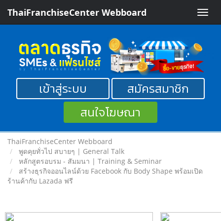
ThaiFranchiseCenter Webboard
Toggle
naviga
เข้าสู่ระบบ
สมัครสมาชิก
สนใจโฆษณา
ThaiFranchiseCenter Webboard
พูดคุยทั่วไป สบายๆ | General Talk
หลักสูตรอบรม - สัมมนา | Training & Seminar
สร้างธุรกิจออนไลน์ด้วย Facebook กับ Body Shape พร้อมเปิด
ร้านค้ากับ Lazada ฟรี