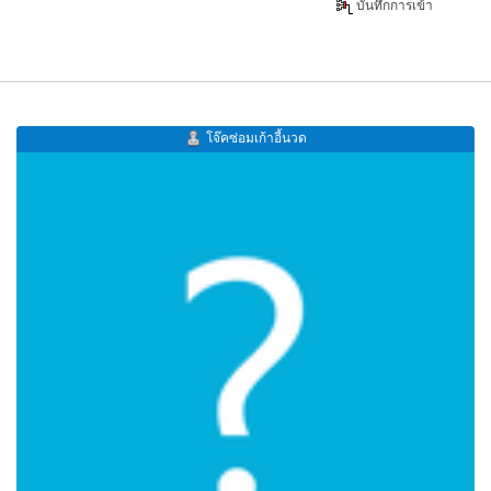
บันทึกการเข้า
โจ๊คซ่อมเก้าอี้นวด