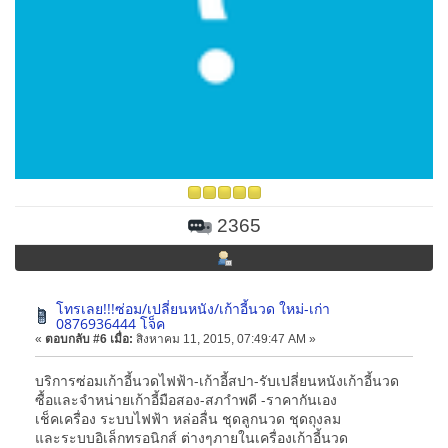
2365
โทรเลย!!!ซ่อม/เปลี่ยนหนัง/เก้าอี้นวด ใหม่-เก่า
0876936444 โจ็ค
«
ตอบกลับ #6 เมื่อ:
สิงหาคม 11, 2015, 07:49:47 AM »
บริการซ่อมเก้าอี้นวดไฟฟ้า-เก้าอี้สปา-รับเปลี่ยนหนังเก้าอี้นวด
ซื้อและจำหน่ายเก้าอี้มือสอง-สภาำพดี -ราคากันเอง
เช็คเครื่อง ระบบไฟฟ้า หล่อลื่น ชุดลูกนวด ชุดถุงลม
และระบบอิเล็กทรอนิกส์ ต่างๆภายในเครื่องเก้าอี้นวด