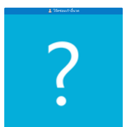
โจ๊คซ่อมเก้าอี้นวด