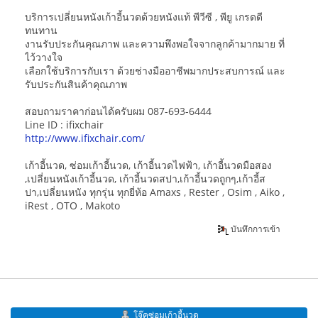
บริการเปลี่ยนหนังเก้าอี้นวดด้วยหนังแท้ พีวีซี , พียู เกรดดี
ทนทาน
งานรับประกันคุณภาพ และความพึงพอใจจากลูกค้ามากมาย ที่
ไว้วางใจ
เลือกใช้บริการกับเรา ด้วยช่างมืออาชีพมากประสบการณ์ และ
รับประกันสินค้าคุณภาพ
สอบถามราคาก่อนได้ครับผม 087-693-6444
Line ID : ifixchair
http://www.ifixchair.com/
เก้าอี้นวด, ซ่อมเก้าอี้นวด, เก้าอี้นวดไฟฟ้า, เก้าอี้นวดมือสอง
,เปลี่ยนหนังเก้าอี้นวด, เก้าอี้นวดสปา,เก้าอี้นวดถูกๆ,เก้าอี้ส
ปา,เปลี่ยนหนัง ทุกรุ่น ทุกยี่ห้อ Amaxs , Rester , Osim , Aiko ,
iRest , OTO , Makoto
บันทึกการเข้า
โจ๊คซ่อมเก้าอี้นวด