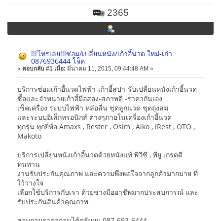
2365
!!!โทรเลย!!!ซ่อม/เปลี่ยนหนัง/เก้าอี้นวด ใหม่-เก่า
0876936444 โจ็ค
«
ตอบกลับ #1 เมื่อ:
มีนาคม 11, 2015, 09:44:48 AM »
บริการซ่อมเก้าอี้นวดไฟฟ้า-เก้าอี้สปา-รับเปลี่ยนหนังเก้าอี้นวด
ซื้อและจำหน่ายเก้าอี้มือสอง-สภาพดี -ราคากันเอง
เช็คเครื่อง ระบบไฟฟ้า หล่อลื่น ชุดลูกนวด ชุดถุงลม
และระบบอิเล็กทรอนิกส์ ต่างๆภายในเครื่องเก้าอี้นวด
ทุกรุ่น ทุกยี่ห้อ Amaxs , Rester , Osim , Aiko , iRest , OTO ,
Makoto
บริการเปลี่ยนหนังเก้าอี้นวดด้วยหนังแท้ พีวีซี , พียู เกรดดี
ทนทาน
งานรับประกันคุณภาพ และความพึงพอใจจากลูกค้ามากมาย ที่
ไว้วางใจ
เลือกใช้บริการกับเรา ด้วยช่างมืออาชีพมากประสบการณ์ และ
รับประกันสินค้าคุณภาพ
สอบถามราคาก่อนได้ครับผม 087-693-6444