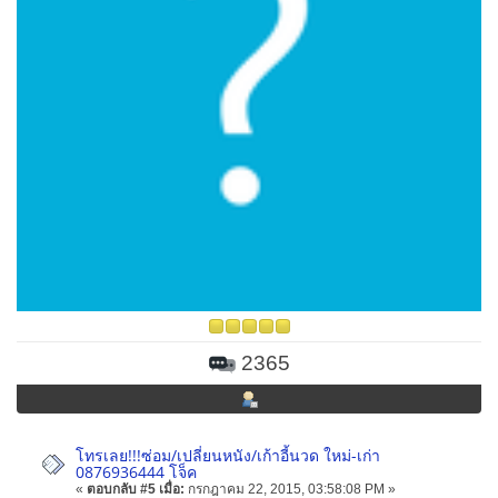
2365
โทรเลย!!!ซ่อม/เปลี่ยนหนัง/เก้าอี้นวด ใหม่-เก่า
0876936444 โจ็ค
«
ตอบกลับ #5 เมื่อ:
กรกฎาคม 22, 2015, 03:58:08 PM »