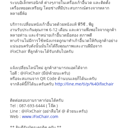
ระบบอิเล็กทรอนิกส์ ต่างๆภายในเครื่องเก้าอี้นวด และติดตั้ง
เครื่องหยอดเหรียญ โดยช่างที่มีประสบการณ์ตรงจากหลาก
หลายยี่ห้อ
บริการเปลี่ยนหนังเก้าอี้นวดด้วยหนังแท้ พีวีซี , พียู
งานรับประกันคุณภาพ 6-12 เดือน และความพึงพอใจจากลูกค้า
หลายท่าน และจำหน่ายเก้าอี้นวดมือสอง สภาพดี
ทางร้านไม่มีการใช้หนังเกรดถูกมาทำเก้าอี้นวดให้กับลูกค้าอย่าง
แน่นอนครับดังนั้นมั่นใจได้ถึงคุณภาพและงานฝีมือจาก
iFixChair ที่ลูกค้าจะได้รับกลับไปครับ
แจ้งเปลี่ยนไลน์ใหม่ ลูกค้าสามารถแอดได้จาก
ไอดี : @iFixChair (มี@ด้วยนะครับ)
หรือจะสแกนจาก QR Code ด้านบนเลยก็ได้นะครับ
จากลิงค์นี้ก็ได้นะครับครับ
http://line.me/ti/p/%40ifixchair
ติดต่อสอบถามราคาก่อนได้ครับ
Tel : 087-693-6444 ( โจ๊ค )
Line : @iFixChair (อย่าลืมใส่ @ ด้วยนะครับ)
Web :
www.iFixChair.com
** ยินดีรับบัตรเครดิต ครับ **