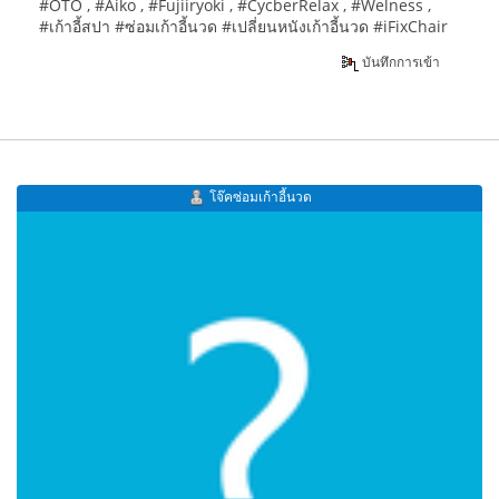
#OTO , #Aiko , #Fujiiryoki , #CycberRelax , #Welness ,
#เก้าอี้สปา #ซ่อมเก้าอี้นวด #เปลี่ยนหนังเก้าอี้นวด #iFixChair
บันทึกการเข้า
โจ๊คซ่อมเก้าอี้นวด