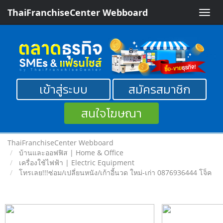
ThaiFranchiseCenter Webboard
Toggle
naviga
เข้าสู่ระบบ
สมัครสมาชิก
สนใจโฆษณา
ThaiFranchiseCenter Webboard
บ้านและออฟฟิส | Home & Office
เครื่องใช้ไฟฟ้า | Electric Equipment
โทรเลย!!!ซ่อม/เปลี่ยนหนัง/เก้าอี้นวด ใหม่-เก่า 0876936444 โจ็ค