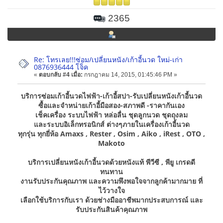
2365
Re: โทรเลย!!!ซ่อม/เปลี่ยนหนัง/เก้าอี้นวด ใหม่-เก่า
0876936444 โจ็ค
«
ตอบกลับ #4 เมื่อ:
กรกฎาคม 14, 2015, 01:45:46 PM »
บริการซ่อมเก้าอี้นวดไฟฟ้า-เก้าอี้สปา-รับเปลี่ยนหนังเก้าอี้นวด
ซื้อและจำหน่ายเก้าอี้มือสอง-สภาพดี -ราคากันเอง
เช็คเครื่อง ระบบไฟฟ้า หล่อลื่น ชุดลูกนวด ชุดถุงลม
และระบบอิเล็กทรอนิกส์ ต่างๆภายในเครื่องเก้าอี้นวด
ทุกรุ่น ทุกยี่ห้อ Amaxs , Rester , Osim , Aiko , iRest , OTO ,
Makoto
บริการเปลี่ยนหนังเก้าอี้นวดด้วยหนังแท้ พีวีซี , พียู เกรดดี
ทนทาน
งานรับประกันคุณภาพ และความพึงพอใจจากลูกค้ามากมาย ที่
ไว้วางใจ
เลือกใช้บริการกับเรา ด้วยช่างมืออาชีพมากประสบการณ์ และ
รับประกันสินค้าคุณภาพ