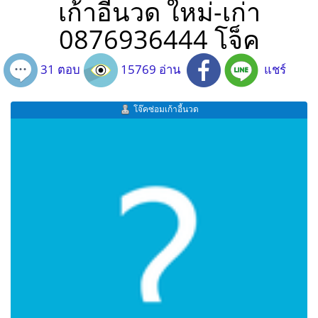
เก้าอี้นวด ใหม่-เก่า
0876936444 โจ็ค
31 ตอบ
15769 อ่าน
แชร์
โจ๊คซ่อมเก้าอี้นวด