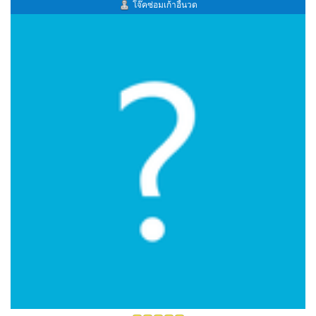
โจ๊คซ่อมเก้าอี้นวด