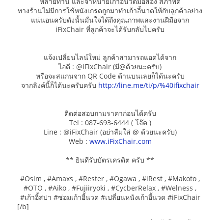
หลายท่าน และจำหน่ายเก้าอี้นวดมือสอง สภาพดี
ทางร้านไม่มีการใช้หนังเกรดถูกมาทำเก้าอี้นวดให้กับลูกค้าอย่าง
แน่นอนครับดังนั้นมั่นใจได้ถึงคุณภาพและงานฝีมือจาก
iFixChair ที่ลูกค้าจะได้รับกลับไปครับ
แจ้งเปลี่ยนไลน์ใหม่ ลูกค้าสามารถแอดได้จาก
ไอดี : @iFixChair (มี@ด้วยนะครับ)
หรือจะสแกนจาก QR Code ด้านบนเลยก็ได้นะครับ
จากลิงค์นี้ก็ได้นะครับครับ
http://line.me/ti/p/%40ifixchair
ติดต่อสอบถามราคาก่อนได้ครับ
Tel : 087-693-6444 ( โจ๊ค )
Line : @iFixChair (อย่าลืมใส่ @ ด้วยนะครับ)
Web :
www.iFixChair.com
** ยินดีรับบัตรเครดิต ครับ **
#Osim , #Amaxs , #Rester , #Ogawa , #iRest , #Makoto ,
#OTO , #Aiko , #Fujiiryoki , #CycberRelax , #Welness ,
#เก้าอี้สปา #ซ่อมเก้าอี้นวด #เปลี่ยนหนังเก้าอี้นวด #iFixChair
[/b]