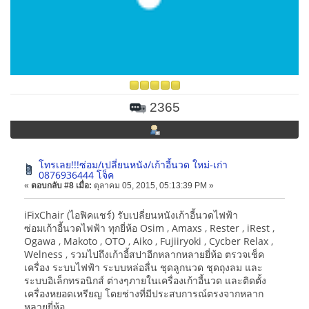
2365
โทรเลย!!!ซ่อม/เปลี่ยนหนัง/เก้าอี้นวด ใหม่-เก่า
0876936444 โจ็ค
«
ตอบกลับ #8 เมื่อ:
ตุลาคม 05, 2015, 05:13:39 PM »
iFixChair (ไอฟิคแชร์) รับเปลี่ยนหนังเก้าอี้นวดไฟฟ้า
ซ่อมเก้าอี้นวดไฟฟ้า ทุกยี่ห้อ Osim , Amaxs , Rester , iRest ,
Ogawa , Makoto , OTO , Aiko , Fujiiryoki , Cycber Relax ,
Welness , รวมไปถึงเก้าอี้สปาอีกหลากหลายยี่ห้อ ตรวจเช็ค
เครื่อง ระบบไฟฟ้า ระบบหล่อลื่น ชุดลูกนวด ชุดถุงลม และ
ระบบอิเล็กทรอนิกส์ ต่างๆภายในเครื่องเก้าอี้นวด และติดตั้ง
เครื่องหยอดเหรียญ โดยช่างที่มีประสบการณ์ตรงจากหลาก
หลายยี่ห้อ