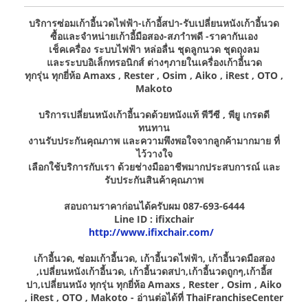
บริการซ่อมเก้าอี้นวดไฟฟ้า-เก้าอี้สปา-รับเปลี่ยนหนังเก้าอี้นวด
ซื้อและจำหน่ายเก้าอี้มือสอง-สภาำพดี -ราคากันเอง
เช็คเครื่อง ระบบไฟฟ้า หล่อลื่น ชุดลูกนวด ชุดถุงลม
และระบบอิเล็กทรอนิกส์ ต่างๆภายในเครื่องเก้าอี้นวด
ทุกรุ่น ทุกยี่ห้อ Amaxs , Rester , Osim , Aiko , iRest , OTO ,
Makoto
บริการเปลี่ยนหนังเก้าอี้นวดด้วยหนังแท้ พีวีซี , พียู เกรดดี
ทนทาน
งานรับประกันคุณภาพ และความพึงพอใจจากลูกค้ามากมาย ที่
ไว้วางใจ
เลือกใช้บริการกับเรา ด้วยช่างมืออาชีพมากประสบการณ์ และ
รับประกันสินค้าคุณภาพ
สอบถามราคาก่อนได้ครับผม 087-693-6444
Line ID : ifixchair
http://www.ifixchair.com/
เก้าอี้นวด, ซ่อมเก้าอี้นวด, เก้าอี้นวดไฟฟ้า, เก้าอี้นวดมือสอง
,เปลี่ยนหนังเก้าอี้นวด, เก้าอี้นวดสปา,เก้าอี้นวดถูกๆ,เก้าอี้ส
ปา,เปลี่ยนหนัง ทุกรุ่น ทุกยี่ห้อ Amaxs , Rester , Osim , Aiko
, iRest , OTO , Makoto - อ่านต่อได้ที่ ThaiFranchiseCenter