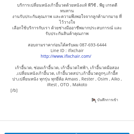
บริการเปลี่ยนหนังเก้าอี้นวดด้วยหนังแท้ พีวีซี , พียู เกรดดี
ทนทาน
งานรับประกันคุณภาพ และความพึงพอใจจากลูกค้ามากมาย ที่
ไว้วางใจ
เลือกใช้บริการกับเรา ด้วยช่างมืออาชีพมากประสบการณ์ และ
รับประกันสินค้าคุณภาพ
สอบถามราคาก่อนได้ครับผม 087-693-6444
Line ID : ifixchair
http://www.ifixchair.com/
เก้าอี้นวด, ซ่อมเก้าอี้นวด, เก้าอี้นวดไฟฟ้า, เก้าอี้นวดมือสอง
,เปลี่ยนหนังเก้าอี้นวด, เก้าอี้นวดสปา,เก้าอี้นวดถูกๆ,เก้าอี้ส
ปา,เปลี่ยนหนัง ทุกรุ่น ทุกยี่ห้อ Amaxs , Rester , Osim , Aiko ,
iRest , OTO , Makoto
[/b]
บันทึกการเข้า