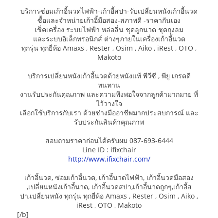
บริการซ่อมเก้าอี้นวดไฟฟ้า-เก้าอี้สปา-รับเปลี่ยนหนังเก้าอี้นวด
ซื้อและจำหน่ายเก้าอี้มือสอง-สภาพดี -ราคากันเอง
เช็คเครื่อง ระบบไฟฟ้า หล่อลื่น ชุดลูกนวด ชุดถุงลม
และระบบอิเล็กทรอนิกส์ ต่างๆภายในเครื่องเก้าอี้นวด
ทุกรุ่น ทุกยี่ห้อ Amaxs , Rester , Osim , Aiko , iRest , OTO ,
Makoto
บริการเปลี่ยนหนังเก้าอี้นวดด้วยหนังแท้ พีวีซี , พียู เกรดดี
ทนทาน
งานรับประกันคุณภาพ และความพึงพอใจจากลูกค้ามากมาย ที่
ไว้วางใจ
เลือกใช้บริการกับเรา ด้วยช่างมืออาชีพมากประสบการณ์ และ
รับประกันสินค้าคุณภาพ
สอบถามราคาก่อนได้ครับผม 087-693-6444
Line ID : ifixchair
http://www.ifixchair.com/
เก้าอี้นวด, ซ่อมเก้าอี้นวด, เก้าอี้นวดไฟฟ้า, เก้าอี้นวดมือสอง
,เปลี่ยนหนังเก้าอี้นวด, เก้าอี้นวดสปา,เก้าอี้นวดถูกๆ,เก้าอี้ส
ปา,เปลี่ยนหนัง ทุกรุ่น ทุกยี่ห้อ Amaxs , Rester , Osim , Aiko ,
iRest , OTO , Makoto
[/b]