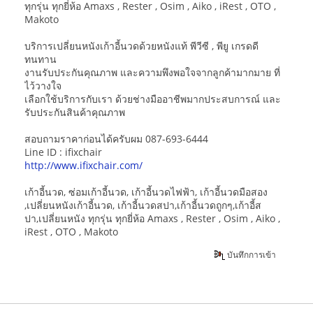
ทุกรุ่น ทุกยี่ห้อ Amaxs , Rester , Osim , Aiko , iRest , OTO ,
Makoto
บริการเปลี่ยนหนังเก้าอี้นวดด้วยหนังแท้ พีวีซี , พียู เกรดดี
ทนทาน
งานรับประกันคุณภาพ และความพึงพอใจจากลูกค้ามากมาย ที่
ไว้วางใจ
เลือกใช้บริการกับเรา ด้วยช่างมืออาชีพมากประสบการณ์ และ
รับประกันสินค้าคุณภาพ
สอบถามราคาก่อนได้ครับผม 087-693-6444
Line ID : ifixchair
http://www.ifixchair.com/
เก้าอี้นวด, ซ่อมเก้าอี้นวด, เก้าอี้นวดไฟฟ้า, เก้าอี้นวดมือสอง
,เปลี่ยนหนังเก้าอี้นวด, เก้าอี้นวดสปา,เก้าอี้นวดถูกๆ,เก้าอี้ส
ปา,เปลี่ยนหนัง ทุกรุ่น ทุกยี่ห้อ Amaxs , Rester , Osim , Aiko ,
iRest , OTO , Makoto
บันทึกการเข้า