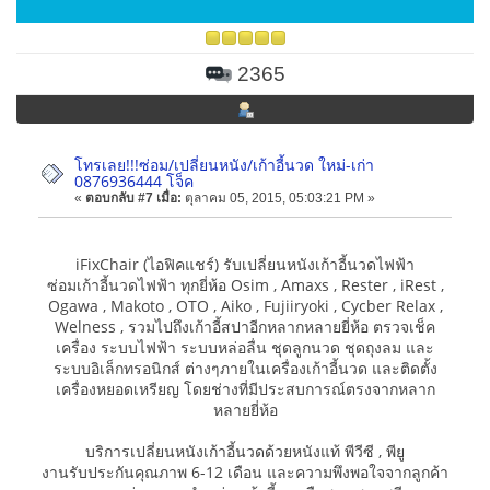
2365
โทรเลย!!!ซ่อม/เปลี่ยนหนัง/เก้าอี้นวด ใหม่-เก่า
0876936444 โจ็ค
«
ตอบกลับ #7 เมื่อ:
ตุลาคม 05, 2015, 05:03:21 PM »
iFixChair (ไอฟิคแชร์) รับเปลี่ยนหนังเก้าอี้นวดไฟฟ้า
ซ่อมเก้าอี้นวดไฟฟ้า ทุกยี่ห้อ Osim , Amaxs , Rester , iRest ,
Ogawa , Makoto , OTO , Aiko , Fujiiryoki , Cycber Relax ,
Welness , รวมไปถึงเก้าอี้สปาอีกหลากหลายยี่ห้อ ตรวจเช็ค
เครื่อง ระบบไฟฟ้า ระบบหล่อลื่น ชุดลูกนวด ชุดถุงลม และ
ระบบอิเล็กทรอนิกส์ ต่างๆภายในเครื่องเก้าอี้นวด และติดตั้ง
เครื่องหยอดเหรียญ โดยช่างที่มีประสบการณ์ตรงจากหลาก
หลายยี่ห้อ
บริการเปลี่ยนหนังเก้าอี้นวดด้วยหนังแท้ พีวีซี , พียู
งานรับประกันคุณภาพ 6-12 เดือน และความพึงพอใจจากลูกค้า