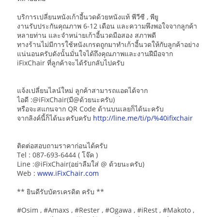
บริการเปลี่ยนหนังเก้าอี้นวดด้วยหนังแท้ พีวีซี , พียู
งานรับประกันคุณภาพ 6-12 เดือน และความพึงพอใจจากลูกค้า
หลายท่าน และจำหน่ายเก้าอี้นวดมือสอง สภาพดี
ทางร้านไม่มีการใช้หนังเกรดถูกมาทำเก้าอี้นวดให้กับลูกค้าอย่าง
แน่นอนครับดังนั้นมั่นใจได้ถึงคุณภาพและงานฝีมือจาก
iFixChair ที่ลูกค้าจะได้รับกลับไปครับ
แจ้งเปลี่ยนไลน์ใหม่ ลูกค้าสามารถแอดได้จาก
ไอดี :@iFixChair(มี@ด้วยนะครับ)
หรือจะสแกนจาก QR Code ด้านบนเลยก็ได้นะครับ
จากลิงค์นี้ก็ได้นะครับครับ
http://line.me/ti/p/%40ifixchair
ติดต่อสอบถามราคาก่อนได้ครับ
Tel : 087-693-6444 ( โจ๊ค )
Line :@iFixChair(อย่าลืมใส่ @ ด้วยนะครับ)
Web :
www.iFixChair.com
** ยินดีรับบัตรเครดิต ครับ **
#Osim , #Amaxs , #Rester , #Ogawa , #iRest , #Makoto ,