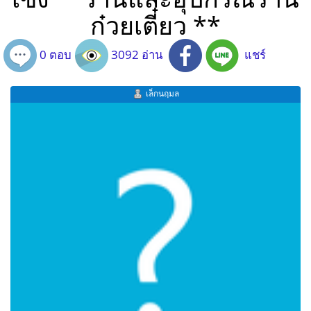
ก๋วยเตี๋ยว **
0 ตอบ
3092 อ่าน
แชร์
เล็กนฤมล