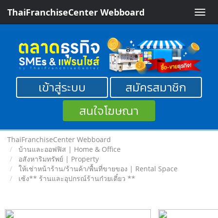
ThaiFranchiseCenter Webboard
Toggle
naviga
เข้าสู่ระบบ
สมัครสมาชิก
สนใจโฆษณา
ThaiFranchiseCenter Webboard
บ้านและออฟฟิส | Home & Office
อสังหาริมทรัพย์ | Property
ให้เช่าหน้าร้าน/ร้านค้า/พื้นที่ขายของ | Rental Space
เซ้ง** ร้านและอุปกรณ์ร้านก๋วยเตี๋ยว **