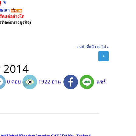
!
*
ฆษณา
์ดแต่อย่างใด
รติดต่อทางธุรกิจ)
« หน้าที่แล้ว
ต่อไป »
+
r 2014
0 ตอบ
1922 อ่าน
แชร์
ระเทศ United KingdomAmerica CANADA New Zealand