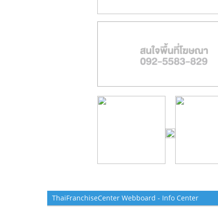
ThaiFranchiseCenter Webboard - Info Center