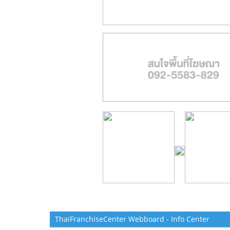
ThaiFranchiseCenter Webboard - Info Center