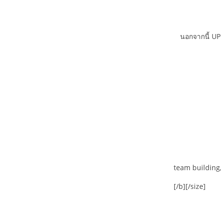
นอกจากนี้ UP
team building,
[/b][/size]