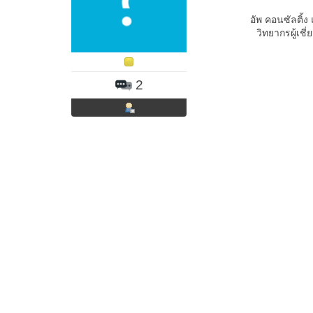
อัพ คอนซัลติ้
วิทยากรผู้เช
2