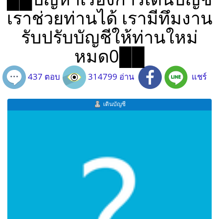
เราช่วยท่านได้ เรามีทึมงาน
รับปรับบัญชีให้ท่านใหม่
หมด0██
437 ตอบ
314799 อ่าน
แชร์
เดินบัญชี