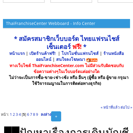
ThaiFranchiseCenter Webboard - Info Center
* สมัครสมาชิกเว็บบอร์ด ไทยแฟรนไชส์
เซ็นเตอร์
ฟรี!
*
หน้าแรก
|
เปิดร้านค้าฟรี!
|
โปรโมชั่นแฟรนไชส์
|
ร้านหนังสือ
ออนไลน์
|
สนใจลงโฆษณา
ทางเว็บไซต์ ThaiFranchiseCenter.com ไม่มีส่วนรับผิดชอบกับ
ข้อความต่างๆในเว็บบอร์ดแต่อย่างใด
ไม่ว่าจะเป็นการซื้อ-ขาย-เช่า-เซ้ง หรือ อื่นๆ (ผู้ซื้อ หรือ ผู้ขาย กรุณา
ใช้วิจารณญาณในการติดต่อทางธุรกิจ)
« หน้าที่แล้ว
ต่อไป »
หน้า:
1
2
3
4
[
5
]
6
7
8
9
ลงล่าง
+
██ปัญหาเรื่องการเดินบัญชี