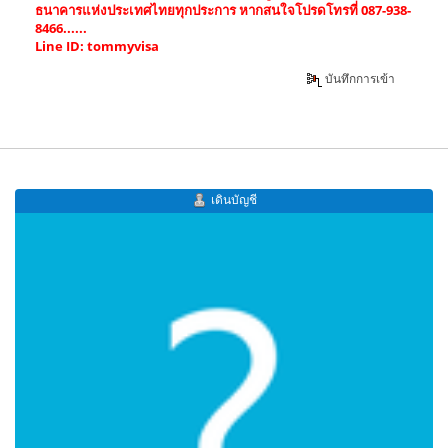
ธนาคารแห่งประเทศไทยทุกประการ หากสนใจโปรดโทรที่ 087-938-
8466......
Line ID: tommyvisa
บันทึกการเข้า
เดินบัญชี