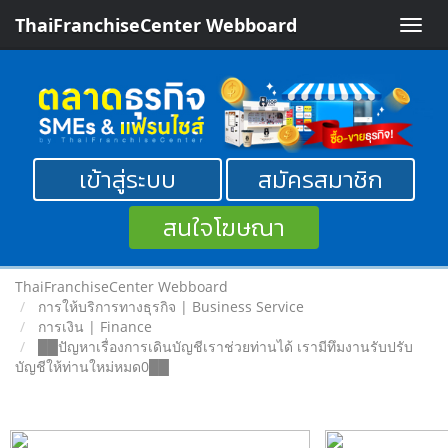
ThaiFranchiseCenter Webboard
Toggle
naviga
เข้าสู่ระบบ
สมัครสมาชิก
สนใจโฆษณา
ThaiFranchiseCenter Webboard
การให้บริการทางธุรกิจ | Business Service
การเงิน | Finance
██ปัญหาเรื่องการเดินบัญชีเราช่วยท่านได้ เรามีทึมงานรับปรับ
บัญชีให้ท่านใหม่หมด0██