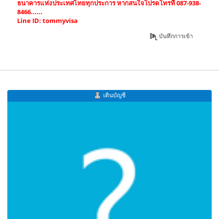
ธนาคารแห่งประเทศไทยทุกประการ หากสนใจโปรดโทรที่ 087-938-
8466......
Line ID: tommyvisa
บันทึกการเข้า
เดินบัญชี