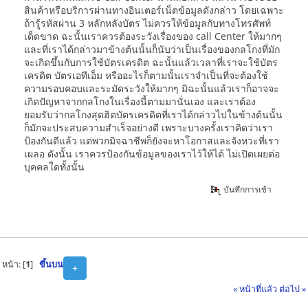
สินค้าหรือบริการผ่านทางอินเตอร์เน็ตข้อมูลดังกล่าว โดยเฉพาะ
ถ้ารู้รหัสผ่าน 3 หลักหลังบัตร ไม่ควรให้ข้อมูลกับทางโทรศัพท์
เด็ดขาด ฉะนั้นเราควรต้องระวังเรื่องของ call Center ให้มากๆ
และที่เราได้กล่าวมาข้างต้นนั้นก็นับว่าเป็นเรื่องของกลโกงที่มัก
จะเกิดขึ้นกับการใช้บัตรเครดิต ฉะนั้นแล้วเวลาที่เราจะใช้บัตร
เครดิต บัตรเอทีเอ็ม หรืออะไรก็ตามนั้นเราจำเป็นที่จะต้องใช้
ความรอบคอบและระมัดระวังให้มากๆ มิฉะนั้นแล้วเราก็อาจจะ
เกิดปัญหาจากกลโกงในเรื่องนี้ตามมานั่นเอง และเราต้อง
ยอมรับว่ากลโกงสุดฮิตบัตรเครดิตที่เราได้กล่าวไปในข้างต้นนั้น
ก็มักจะประสบความสำเร็จอย่างดี เพราะบางครั้งเราคิดว่าเรา
ป้องกันดีแล้ว แต่พวกมิจฉาชีพก็ยังจะหาโอกาสและจังหวะที่เรา
เผลอ ดังนั้น เราควรป้องกันข้อมูลของเราไว้ให้ได้ ไม่เปิดเผยต่อ
บุคคลใดทั้งนั้น
บันทึกการเข้า
หน้า: [
1
]
ขึ้นบน
+
« หน้าที่แล้ว
ต่อไป »