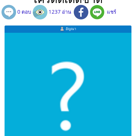
0 ตอบ
1237 อ่าน
แชร์
อัญณา