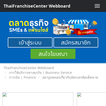
ThaiFranchiseCenter Webboard
Toggle
naviga
เข้าสู่ระบบ
สมัครสมาชิก
สนใจโฆษณา
ThaiFranchiseCenter Webboard
การให้บริการทางธุรกิจ | Business Service
การเงิน | Finance
อย่าถูกหลอกเกี่ยวกับบัตรเครดิตเด็ดขาด