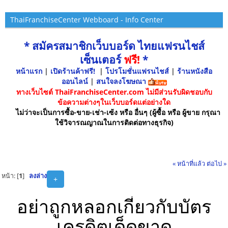
ThaiFranchiseCenter Webboard - Info Center
* สมัครสมาชิกเว็บบอร์ด ไทยแฟรนไชส์
เซ็นเตอร์
ฟรี!
*
หน้าแรก
|
เปิดร้านค้าฟรี!
|
โปรโมชั่นแฟรนไชส์
|
ร้านหนังสือ
ออนไลน์
|
สนใจลงโฆษณา
ทางเว็บไซต์ ThaiFranchiseCenter.com ไม่มีส่วนรับผิดชอบกับ
ข้อความต่างๆในเว็บบอร์ดแต่อย่างใด
ไม่ว่าจะเป็นการซื้อ-ขาย-เช่า-เซ้ง หรือ อื่นๆ (ผู้ซื้อ หรือ ผู้ขาย กรุณา
ใช้วิจารณญาณในการติดต่อทางธุรกิจ)
« หน้าที่แล้ว
ต่อไป »
หน้า: [
1
]
ลงล่าง
+
อย่าถูกหลอกเกี่ยวกับบัตร
เครดิตเด็ดขาด