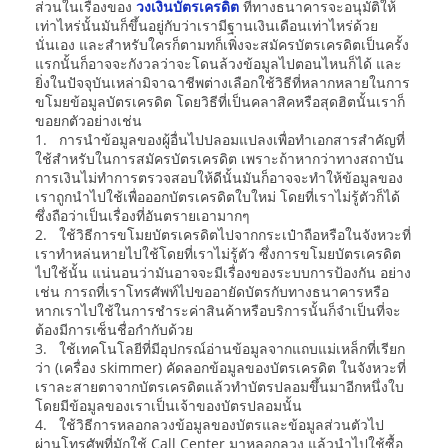
ส่วนในเรื่องของ
วงเงินบัตรเครดิต
ที่ทางธนาคารจะอนุมัติให้
เท่าไหร่นั้นมันก็ขึ้นอยู่กับว่าเรามีฐานเงินเดือนเท่าไหร่ด้วย
นั่นเอง และสำหรับใครก็ตามทก็เพิ่งจะสมัครบัตรเครดิตเป็นครั้ง
แรกนั้นก็อาจจะกังวลว่าจะโดนล้วงข้อมูลไปตอนไหนก็ได้ และ
ยิ่งในปัจจุบันเหล่ามิจาฉาชีพต่างเลือกใช้วิธีที่หลากหลายในการ
ขโมยข้อมูลบัตรเครดิต โดยวิธีที่เป็นคลาสิคหรือสุดฮิตนั้นเราก็
ขอยกตัวอย่างเช่น
1. การนำข้อมูลของผู้อื่นไปปลอมแปลงเพื่อทำเอกสารสำคัญที่
ใช้สำหรับในการสมัครบัตรเครดิต เพราะถ้าหากว่าทางสถาบัน
การเงินไม่ทำการตรวจสอบให้ดีนั้นมันก็อาจจะทำให้ข้อมูลของ
เราถูกนำไปใช้เพื่อออกบัตรเครดิตใบใหม่ โดยที่เราไม่รู้ตัวก็ได้
ซึ่งถือว่าเป็นเรื่องที่อันตรายเอามากๆ
2. ใช้วิธีการขโมยบัตรเครดิตไปจากกระเป๋าถือหรือในจังหวะที่
เราทำหล่นหายไปใช้โดยที่เราไม่รู้ตัว ซึ่งการขโมยบัตรเครดิต
ไปใช้นั้น แน่นอนว่ามันอาจจะมีเรื่องของระบบการป้องกัน อย่าง
เช่น การถที่เราโทรศัพท์ไปขออายัดบัตรกับทางธนาคารหรือ
หากเราไปใช้ในการชำระค่าสินค้าหรือบริการนั้นก็จำเป็นที่จะ
ต้องมีการเซ็นชื่อกำกับด้วย
3. ใช้เทคโนโลยีที่มีอุปกรณ์อ่านข้อมูลจากแถบแม่เหล็กที่เรียก
ว่า (เครื่อง skimmer) คัดลอกข้อมูลของบัตรเครดิต ในจังหวะที่
เราละสายตาจากบัตรเครดิตแล้วทำบัตรปลอมขึ้นมาอีกหนึ่งใบ
โดยมีข้อมูลของเราเป็นเจ้าของบัตรปลอมนั้น
4. ใช้วิธีการหลอกลวงข้อมูลของบัตรและข้อมูลส่วนตัวไป
ผ่านโทรศัพที่มักใช้ Call Center มาหลอกลวง แล้วนำไปใช้ซื้อ