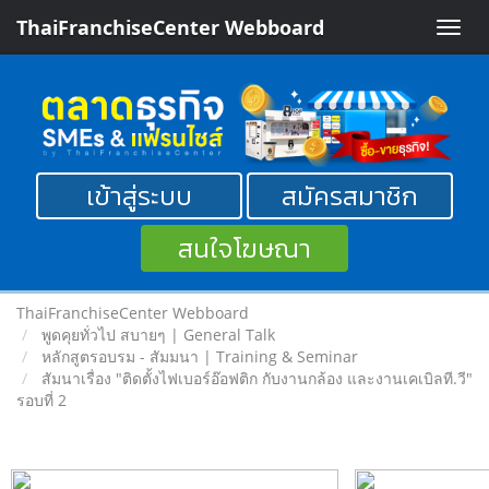
ThaiFranchiseCenter Webboard
Toggle
naviga
เข้าสู่ระบบ
สมัครสมาชิก
สนใจโฆษณา
ThaiFranchiseCenter Webboard
พูดคุยทั่วไป สบายๆ | General Talk
หลักสูตรอบรม - สัมมนา | Training & Seminar
สัมนาเรื่อง "ติดตั้งไฟเบอร์อ๊อฟติก กับงานกล้อง และงานเคเบิลที.วี"
รอบที่ 2