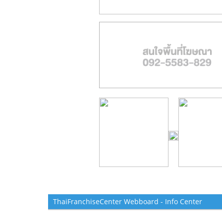
ThaiFranchiseCenter Webboard - Info Center