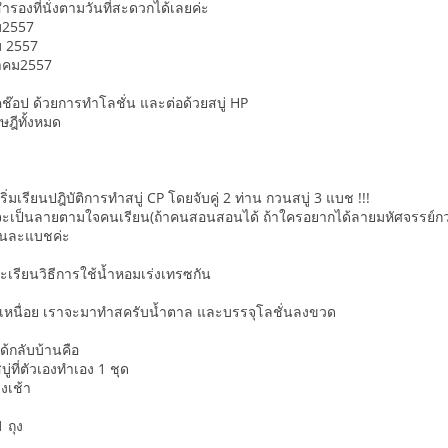
รองที่นั่งตามวันที่สะดวกได้เลยค่ะ
คม2557
ม 2557
หาคม2557
ร์คช๊อป ด้วยการทำโลชั่น และต่อด้วยสบู่ HP
ษฎีทั้งหมด
ิ่มเรียนปฎิบัติการทำสบู่ CP โดยจับคู่ 2 ท่าน กวนสบู่ 3 แบช !!!
เป็นลายตามใจคนเรียน(ถ้าคนสอนสอนได้ ถ้าใครอยากได้ลายมหัศจรรย์กว่านี
คนละแบชค่ะ
เรียนวิธีการใช้น้ำหอมเร่งเทรซกัน
ักเหนื่อย เราจะมาทำสครับน้ำตาล และบรรจุโลชั่นลงขวด
ได้กลับบ้านคือ
ู่ที่ตัวเองทำเอง 1 ชุด
วงเช้า
 ถุง