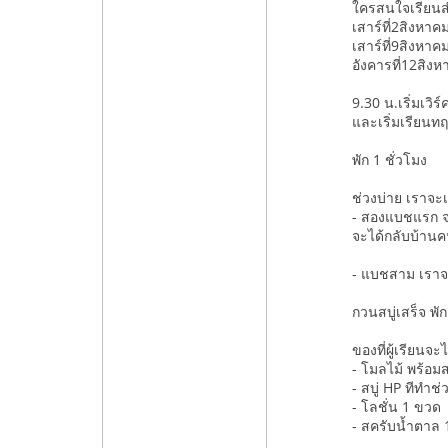
ใครสนใจเรียนสำ
เสาร์ที่2สิงหา
เสาร์ที่9สิงหาค
อังคารที่12สิง
9.30 น.เริ่มเวิ
และเริ่มเรียนทฤ
พัก 1 ชั่วโมง
ช่วงบ่าย เราจะเร
- สองแบชแรก จะ
จะได้กลับบ้าน
- แบชสาม เราจะ
กวนสบู่เสร็จ พ
ของที่ผู้เรียนจะ
- โมลไม้ พร้อมสบ
- สบู่ HP ทีทำช่
- โลชั่น 1 ขวด
- สครับน้ำตาล 1