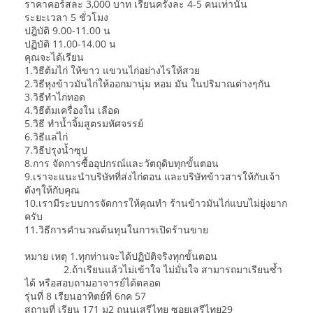
ราคาคอร์สละ 3,000 บาท เรียนครั้งละ 4-5 คนเท่านั้น
ระยะเวลา 5 ชั่วโมง
ปฎิบัติ 9.00-11.00 น
ปฏิบัติ 11.00-14.00 น
คุณจะได้เรียน
1.วิธีต้มไก่ ให้ขาว แขวนไก่อย่างไรให้สวย
2.วิธีหุงข้าวมันไก่ให้ออกมานุ่ม หอม มัน ในปริมาณต่างๆกัน
3.วิธีทำไก่ทอด
4.วิธีต้มเครื่องใน เลือด
5.วิธี ทำน้ำจิ้มสูตรมหัศจรรย์
6.วิธีแล่ไก่
7.วิธีปรุงน้ำซุป
8.การ จัดการซื้ออุปกรณ์และวัตถุดิบทุกขั้นตอน
9.เราจะแนะนำบริษัทที่ส่งไก่ตอน และบริษัทข้าวสารให้กับเจ้า
ดังๆให้กับคุณ
10.เรามีระบบการจัดการให้คุณทำ ร้านข้าวมันไก่แบบไม่ยุ่งยาก
ครับ
11.วิธีการคำนวณต้นทุนในการเปิดร้านขาย
หมาย เหตุ 1.ทุกท่านจะได้ปฏิบัติจริงทุกขั้นตอน
2.ถ้าเรียนแล้วไม่เข้าใจ ไม่มั่นใจ สามารถมาเรียนซ้ำ
ได้ หรือสอบถามอาจารย์ได้ตลอด
รุ่นที่ 8 เรียนอาทิตย์ที่ 6กค 57
สถานที่ เรียน 171 ม2 ถนนเสรีไทย ซอยเสรีไทย29