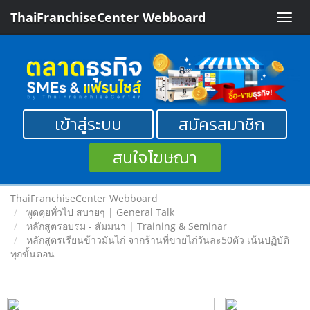
ThaiFranchiseCenter Webboard
Toggle
naviga
เข้าสู่ระบบ
สมัครสมาชิก
สนใจโฆษณา
ThaiFranchiseCenter Webboard
พูดคุยทั่วไป สบายๆ | General Talk
หลักสูตรอบรม - สัมมนา | Training & Seminar
หลักสูตรเรียนข้าวมันไก่ จากร้านที่ขายไก่วันละ50ตัว เน้นปฏิบัติ
ทุกขั้นตอน