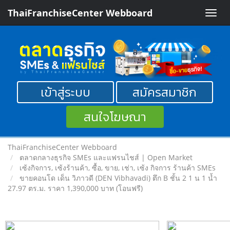
ThaiFranchiseCenter Webboard
Toggle
naviga
เข้าสู่ระบบ
สมัครสมาชิก
สนใจโฆษณา
ThaiFranchiseCenter Webboard
ตลาดกลางธุรกิจ SMEs และแฟรนไชส์ | Open Market
เซ้งกิจการ, เซ้งร้านค้า, ซื้อ, ขาย, เช่า, เซ้ง กิจการ ร้านค้า SMEs
ขายคอนโด เด็น วิภาวดี (DEN Vibhavadi) ตึก B ชั้น 2 1 น 1 น้ำ
27.97 ตร.ม. ราคา 1,390,000 บาท (โอนฟรี)