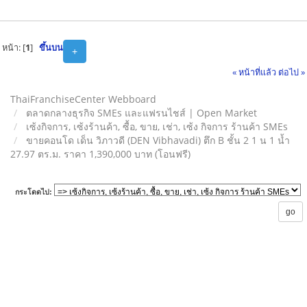
หน้า: [
1
]
ขึ้นบน
+
« หน้าที่แล้ว
ต่อไป »
ThaiFranchiseCenter Webboard
ตลาดกลางธุรกิจ SMEs และแฟรนไชส์ | Open Market
เซ้งกิจการ, เซ้งร้านค้า, ซื้อ, ขาย, เช่า, เซ้ง กิจการ ร้านค้า SMEs
ขายคอนโด เด็น วิภาวดี (DEN Vibhavadi) ตึก B ชั้น 2 1 น 1 น้ำ
27.97 ตร.ม. ราคา 1,390,000 บาท (โอนฟรี)
กระโดดไป: