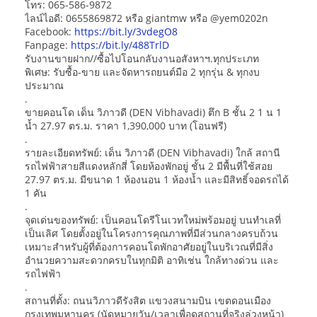
โทร: 065-586-9872
ไลน์ไอดี: 0655869872 หรือ giantmw หรือ @yem0202n
Facebook:
https://bit.ly/3vdegO8
Fanpage:
https://bit.ly/488TrlD
รับงานขายฝาก//ซื้อไปโอนกลับงานอสังหาฯ.ทุกประเภท
พิเศษ: รับซื้อ-ขาย และจัดหารถยนต์มือ 2 ทุกรุ่น & ทุกงบ
ประมาณ
.
ขายคอนโด เด็น วิภาวดี (DEN Vibhavadi) ตึก B ชั้น 2 1 น 1
น้ำ 27.97 ตร.ม. ราคา 1,390,000 บาท (โอนฟรี)
.
รายละเอียดทรัพย์: เด็น วิภาวดี (DEN Vibhavadi) ใกล้ สถานี
รถไฟฟ้าสายสีแดงหลักสี่ โดยห้องพักอยู่ ชั้น 2 มีพื้นที่ใช้สอย
27.97 ตร.ม. มีขนาด 1 ห้องนอน 1 ห้องน้ำ และมีสิทธิ์จอดรถได้
1 คัน
.
จุดเด่นของทรัพย์: เป็นคอนโดรีโนเวทใหม่พร้อมอยู่ บนทำเลที่
เป็นเลิศ โดยตั้งอยู่ในโครงการคุณภาพที่มีส่วนกลางครบถ้วน
เหมาะสำหรับผู้ที่ต้องการคอนโดพักอาศัยอยู่ในบริเวณที่มีสิ่ง
อำนวยความสะดวกครบในทุกมิติ อาทิเช่น ใกล้ทางด่วน และ
รถไฟฟ้า
.
สถานที่ตั้ง: ถนนวิภาวดีรังสิต แขวงสนามบิน เขตดอนเมือง
กรุงเทพมหานคร (นัดหมายวัน/เวลาเพื่อดูสถานที่จริงล่วงหน้า)