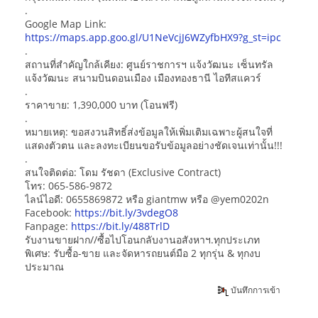
.
Google Map Link:
https://maps.app.goo.gl/U1NeVcjJ6WZyfbHX9?g_st=ipc
.
สถานที่สำคัญใกล้เคียง: ศูนย์ราชการฯ แจ้งวัฒนะ เซ็นทรัล
แจ้งวัฒนะ สนามบินดอนเมือง เมืองทองธานี ไอทีสแควร์
.
ราคาขาย: 1,390,000 บาท (โอนฟรี)
.
หมายเหตุ: ขอสงวนสิทธิ์ส่งข้อมูลให้เพิ่มเติมเฉพาะผู้สนใจที่
แสดงตัวตน และลงทะเบียนขอรับข้อมูลอย่างชัดเจนเท่านั้น!!!
.
สนใจติดต่อ: โดม รัชดา (Exclusive Contract)
โทร: 065-586-9872
ไลน์ไอดี: 0655869872 หรือ giantmw หรือ @yem0202n
Facebook:
https://bit.ly/3vdegO8
Fanpage:
https://bit.ly/488TrlD
รับงานขายฝาก//ซื้อไปโอนกลับงานอสังหาฯ.ทุกประเภท
พิเศษ: รับซื้อ-ขาย และจัดหารถยนต์มือ 2 ทุกรุ่น & ทุกงบ
ประมาณ
บันทึกการเข้า