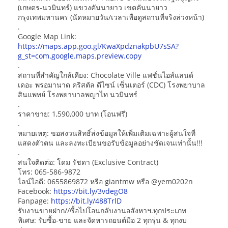
(เกษตร-นวมินทร์) แขวงคันนายาว เขตคันนายาว
กรุงเทพมหานคร (นัดหมายวัน/เวลาเพื่อดูสถานที่จริงล่วงหน้า)
.
Google Map Link:
https://maps.app.goo.gl/KwaXpdznakpbU7sSA?
g_st=com.google.maps.preview.copy
.
สถานที่สำคัญใกล้เคียง: Chocolate Ville แฟชั่นไอส์แลนด์
เดอะ พรอมานาด คริสตัล ดีไซน์ เซ็นเตอร์ (CDC) โรงพยาบาล
สินแพทย์ โรงพยาบาลพญาไท นวมินทร์
.
ราคาขาย: 1,590,000 บาท (โอนฟรี)
.
หมายเหตุ: ขอสงวนสิทธิ์ส่งข้อมูลให้เพิ่มเติมเฉพาะผู้สนใจที่
แสดงตัวตน และลงทะเบียนขอรับข้อมูลอย่างชัดเจนเท่านั้น!!!
.
สนใจติดต่อ: โดม รัชดา (Exclusive Contract)
โทร: 065-586-9872
ไลน์ไอดี: 0655869872 หรือ giantmw หรือ @yem0202n
Facebook:
https://bit.ly/3vdegO8
Fanpage:
https://bit.ly/488TrlD
รับงานขายฝาก//ซื้อไปโอนกลับงานอสังหาฯ.ทุกประเภท
พิเศษ: รับซื้อ-ขาย และจัดหารถยนต์มือ 2 ทุกรุ่น & ทุกงบ