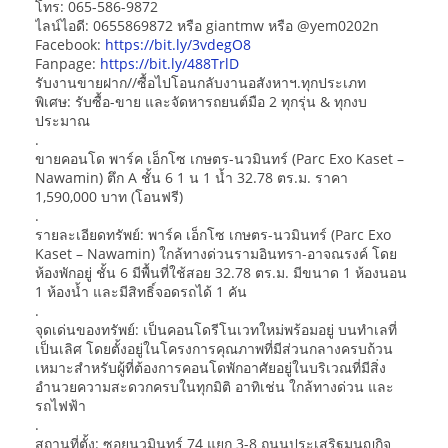
โทร: 065-586-9872
ไลน์ไอดี: 0655869872 หรือ giantmw หรือ @yem0202n
Facebook:
https://bit.ly/3vdegO8
Fanpage:
https://bit.ly/488TrlD
รับงานขายฝาก//ซื้อไปโอนกลับงานอสังหาฯ.ทุกประเภท
พิเศษ: รับซื้อ-ขาย และจัดหารถยนต์มือ 2 ทุกรุ่น & ทุกงบ
ประมาณ
.
ขายคอนโด พาร์ค เอ็กโซ เกษตร-นวมินทร์ (Parc Exo Kaset –
Nawamin) ตึก A ชั้น 6 1 น 1 น้ำ 32.78 ตร.ม. ราคา
1,590,000 บาท (โอนฟรี)
.
รายละเอียดทรัพย์: พาร์ค เอ็กโซ เกษตร-นวมินทร์ (Parc Exo
Kaset – Nawamin) ใกล้ทางด่วนรามอินทรา-อาจณรงค์ โดย
ห้องพักอยู่ ชั้น 6 มีพื้นที่ใช้สอย 32.78 ตร.ม. มีขนาด 1 ห้องนอน
1 ห้องน้ำ และมีสิทธิ์จอดรถได้ 1 คัน
.
จุดเด่นของทรัพย์: เป็นคอนโดรีโนเวทใหม่พร้อมอยู่ บนทำเลที่
เป็นเลิศ โดยตั้งอยู่ในโครงการคุณภาพที่มีส่วนกลางครบถ้วน
เหมาะสำหรับผู้ที่ต้องการคอนโดพักอาศัยอยู่ในบริเวณที่มีสิ่ง
อำนวยความสะดวกครบในทุกมิติ อาทิเช่น ใกล้ทางด่วน และ
รถไฟฟ้า
.
สถานที่ตั้ง: ซอยนวมินทร์ 74 แยก 3-8 ถนนประเสริฐมนูญกิจ