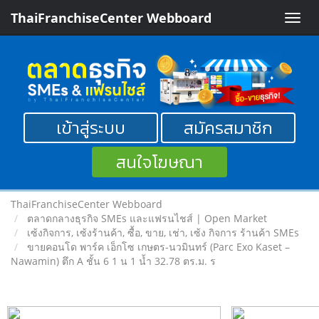
ThaiFranchiseCenter Webboard
Toggle
naviga
เข้าสู่ระบบ
สมัครสมาชิก
สนใจโฆษณา
ThaiFranchiseCenter Webboard
ตลาดกลางธุรกิจ SMEs และแฟรนไชส์ | Open Market
เซ้งกิจการ, เซ้งร้านค้า, ซื้อ, ขาย, เช่า, เซ้ง กิจการ ร้านค้า SMEs
ขายคอนโด พาร์ค เอ็กโซ เกษตร-นวมินทร์ (Parc Exo Kaset –
Nawamin) ตึก A ชั้น 6 1 น 1 น้ำ 32.78 ตร.ม. ร