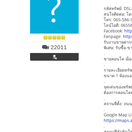
รหัสทรัพย์: DS
สนใจติดต่อ: โด
โทร: 065-586-
ไลน์ไอดี: 065
Facebook:
htt
Fanpage:
http
รับงานขายฝาก/
22011
พิเศษ: รับซื้อ
.
ขายคอนโด ฌ็องเ
.
รายละเอียดทรัพย
ขนาด 1 ห้องนอน
.
จุดเด่นของทรัพย
ต้องการคอนโดพั
.
สถานที่ตั้ง: ถน
.
Google Map Li
https://maps.
.
สถานที่สำคัญใก