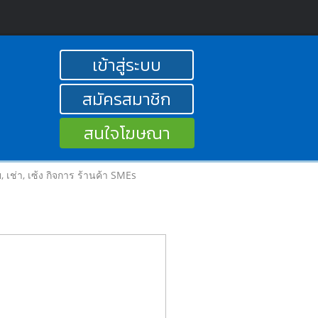
เข้าสู่ระบบ
สมัครสมาชิก
สนใจโฆษณา
าย, เช่า, เซ้ง กิจการ ร้านค้า SMEs