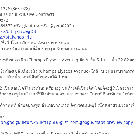
L-1276 (365-028)
ม รัชดา (Exclusive Contract)
9872
5869872 หรือ giantmw หรือ @yem0202n
ps://bit.ly/3vdegO8
s://bit.ly/488TrlD
/ซื้อไปโอนกลับงานอสังหาฯ.ทุกประเภท
-ขาย และจัดหารถยนต์มือ 2 ทุกรุ่น & ทุกงบประมาณ
ซลิเซ่ อเวนิว (Champs Elysees Avenue) ตึก A ชั้น 5 1 น 1 น้ำ 32.82 ต
์: ฌ็องเซลิเซ่ อเวนิว (Champs Elysees Avenue) ใกล้ MRT แยกปากเกร็ด โดยห
 1 ห้องน้ำ และมีสิทธิ์จอดรถได้ 1 คัน
์: เป็นคอนโดรีโนเวทใหม่พร้อมอยู่ บนทำเลที่เป็นเลิศ โดยตั้งอยู่ในโครงกา
กอาศัยอยู่ในบริเวณที่มีสิ่งอำนวยความสะดวกครบในทุกมิติ อาทิเช่น ใกล้
นติวานนท์ ตำบลบางพูด อำเภอปากเกร็ด จังหวัดนนทบุรี (นัดหมายวัน/เวลาเพื่
nk:
app.goo.gl/3FfbrVZ5uPttTp5L6?g_st=com.google.maps.preview.copy
ล้เคียง: MRT แยกปากเกร็ด เมืองทองธานี เซ็นทรัล แจ้งวัฒนะ