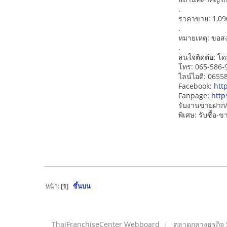
.
ราคาขาย: 1,09
.
หมายเหตุ: ขอสงว
.
สนใจติดต่อ: โด
โทร: 065-586-
ไลน์ไอดี: 065
Facebook:
htt
Fanpage:
http
รับงานขายฝาก/
พิเศษ: รับซื้อ
หน้า: [
1
]
ขึ้นบน
ThaiFranchiseCenter Webboard
ตลาดกลางธุรกิจ