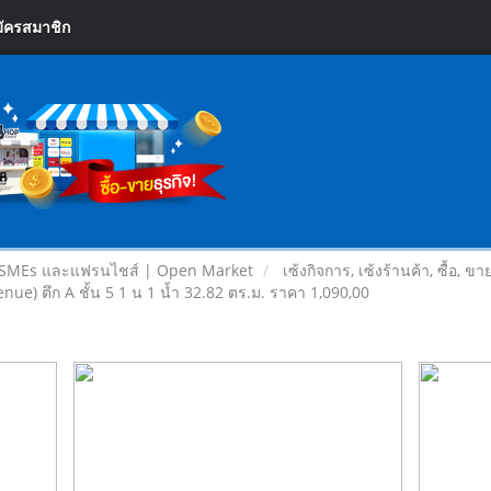
ัครสมาชิก
 SMEs และแฟรนไชส์ | Open Market
เซ้งกิจการ, เซ้งร้านค้า, ซื้อ, ข
ue) ตึก A ชั้น 5 1 น 1 น้ำ 32.82 ตร.ม. ราคา 1,090,00