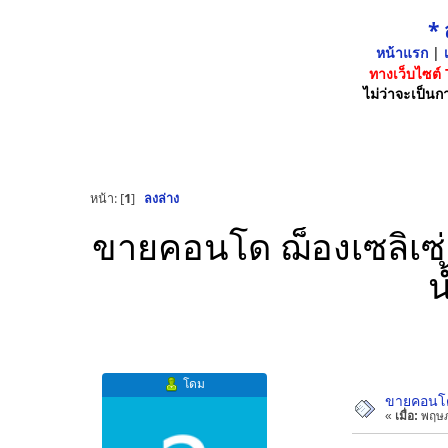
*
หน้าแรก
|
เ
ทางเว็บไซต์
ไม่ว่าจะเป็นกา
หน้า: [
1
]
ลงล่าง
ขายคอนโด ฌ็องเซลิเซ่ 
น
โดม
ขายคอนโด 
«
เมื่อ:
พฤษภ