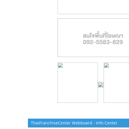
ThaiFranchiseCenter Webboard - Info Center