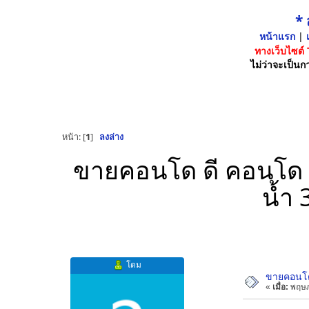
*
หน้าแรก
|
เ
ทางเว็บไซต์
ไม่ว่าจะเป็นกา
หน้า: [
1
]
ลงล่าง
ขายคอนโด ดี คอนโด ร
น้ำ
โดม
ขายคอนโด 
«
เมื่อ:
พฤษภ