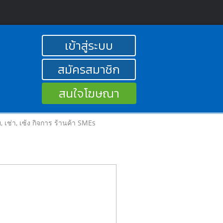
เข้าสู่ระบบ
สมัครสมาชิก
สนใจโฆษณา
าย, เช่า, เซ้ง กิจการ ร้านค้า SMEs