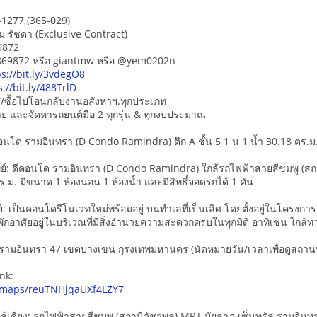
L-1277 (365-029)
ม รัชดา (Exclusive Contract)
9872
5869872 หรือ giantmw หรือ @yem0202n
ps://bit.ly/3vdegO8
s://bit.ly/488TrlD
/ซื้อไปโอนกลับงานอสังหาฯ.ทุกประเภท
-ขาย และจัดหารถยนต์มือ 2 ทุกรุ่น & ทุกงบประมาณ
โด รามอินทรา (D Condo Ramindra) ตึก A ชั้น 5 1 น 1 น้ำ 30.18 ตร.ม. 
ย์: ดีคอนโด รามอินทรา (D Condo Ramindra) ใกล้รถไฟฟ้าสายสีชมพู (สถานีวั
.ม. มีขนาด 1 ห้องนอน 1 ห้องน้ำ และมีสิทธิ์จอดรถได้ 1 คัน
์: เป็นคอนโดรีโนเวทใหม่พร้อมอยู่ บนทำเลที่เป็นเลิศ โดยตั้งอยู่ในโครงกา
กอาศัยอยู่ในบริเวณที่มีสิ่งอำนวยความสะดวกครบในทุกมิติ อาทิเช่น ใกล้
อยรามอินทรา 47 เขตบางเขน กุรงเทพมหานคร (นัดหมายวัน/เวลาเพื่อดูสถานที่
nk:
l/maps/reuTNHjqaUXf4LZY7
ล้เคียง: รถไฟฟ้าสายสีชมพู (สถานีวัชรพล) MRT มัยลาภ เซ็นทรัล รามอินทร