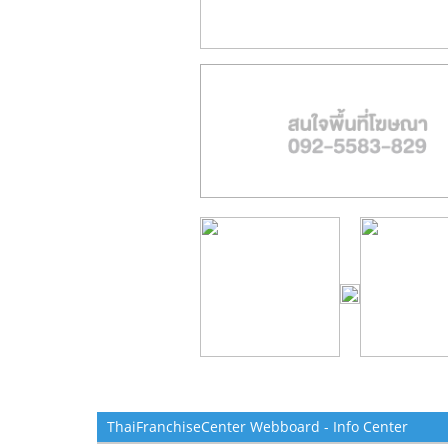
ThaiFranchiseCenter Webboard - Info Center