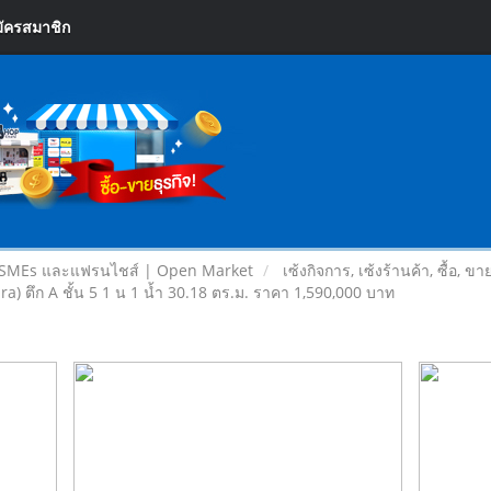
ัครสมาชิก
 SMEs และแฟรนไชส์ | Open Market
เซ้งกิจการ, เซ้งร้านค้า, ซื้อ, ข
ตึก A ชั้น 5 1 น 1 น้ำ 30.18 ตร.ม. ราคา 1,590,000 บาท