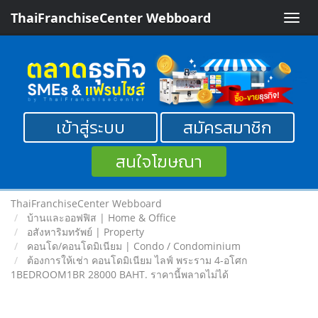
ThaiFranchiseCenter Webboard
Toggle
naviga
เข้าสู่ระบบ
สมัครสมาชิก
สนใจโฆษณา
ThaiFranchiseCenter Webboard
บ้านและออฟฟิส | Home & Office
อสังหาริมทรัพย์ | Property
คอนโด/คอนโดมิเนียม | Condo / Condominium
ต้องการให้เช่า คอนโดมิเนียม ไลฟ์ พระราม 4-อโศก
1BEDROOM1BR 28000 BAHT. ราคานี้พลาดไม่ได้