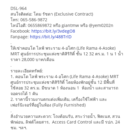
DSL-964
สนใจติดต่อ: โดม รัชดา (Exclusive Contract)
โทร: 065-586-9872
ไลน์ไอดี: 0655869872 หรือ giantmw หรือ @yem0202n
Facebook:
https://bit.ly/3vdegO8
Fanpage:
https://bit.ly/488TrlD
.
ให้เช่าคอนโด ไลฟ์ พระราม 4-อโศก (Life Rama 4-Asoke)
MRT ศูนย์การประชุมแห่งชาติสิริกิติ์ ชั้น 12 32 ตร.ม. 1 น 1 น้ำ
ราคา 28,000 บาท/เดือน
.
รายละเอียดทรัพย์:
1. คอนโด ไลฟ์ พระราม 4-อโศก (Life Rama 4-Asoke) MRT
ศูนย์การประชุมแห่งชาติสิริกิติ์ โดยห้องพักอยู่ชั้น 12 มีพื้นที่
ใช้สอย 32 ตร.ม. มีขนาด 1 ห้องนอน 1 ห้องน้ำ และสามารถ
จอดรถได้ 1 คัน
2. ราคานี้รวมงานตกแต่งเพิ่มเติม, เครื่องใช้ไฟฟ้า และ
เฟอร์นิเจอร์ที่อยู่ในห้อง (Fully Furnished)
.
สิ่งอำนวยความสะดวก: โถงต้อนรับ, สระว่ายน้ำ, ฟิตเนส, สวน
พักผ่อน, ลิฟต์โดยสาร, Access Card Control และมี รปภ. 24
ชม. ฯลฯ.
.