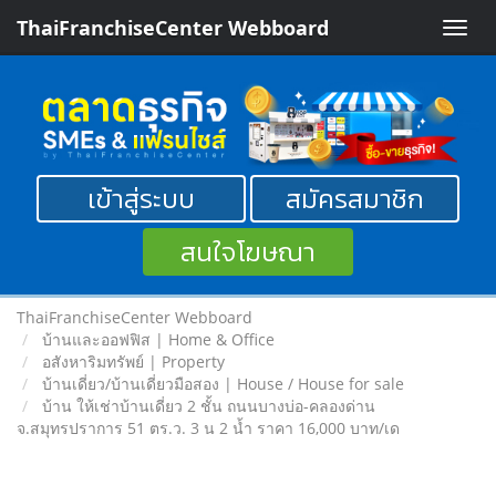
ThaiFranchiseCenter Webboard
Toggle
naviga
เข้าสู่ระบบ
สมัครสมาชิก
สนใจโฆษณา
ThaiFranchiseCenter Webboard
บ้านและออฟฟิส | Home & Office
อสังหาริมทรัพย์ | Property
บ้านเดี่ยว/บ้านเดี่ยวมือสอง | House / House for sale
บ้าน ให้เช่าบ้านเดี่ยว 2 ชั้น ถนนบางบ่อ-คลองด่าน
จ.สมุทรปราการ 51 ตร.ว. 3 น 2 น้ำ ราคา 16,000 บาท/เด