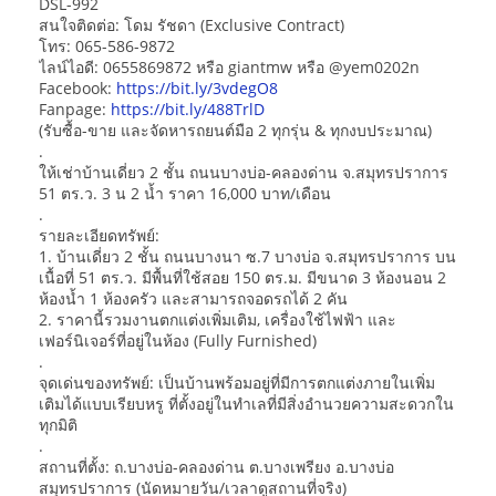
DSL-992
สนใจติดต่อ: โดม รัชดา (Exclusive Contract)
โทร: 065-586-9872
ไลน์ไอดี: 0655869872 หรือ giantmw หรือ @yem0202n
Facebook:
https://bit.ly/3vdegO8
Fanpage:
https://bit.ly/488TrlD
(รับซื้อ-ขาย และจัดหารถยนต์มือ 2 ทุกรุ่น & ทุกงบประมาณ)
.
ให้เช่าบ้านเดี่ยว 2 ชั้น ถนนบางบ่อ-คลองด่าน จ.สมุทรปราการ
51 ตร.ว. 3 น 2 น้ำ ราคา 16,000 บาท/เดือน
.
รายละเอียดทรัพย์:
1. บ้านเดี่ยว 2 ชั้น ถนนบางนา ซ.7 บางบ่อ จ.สมุทรปราการ บน
เนื้อที่ 51 ตร.ว. มีพื้นที่ใช้สอย 150 ตร.ม. มีขนาด 3 ห้องนอน 2
ห้องน้ำ 1 ห้องครัว และสามารถจอดรถได้ 2 คัน
2. ราคานี้รวมงานตกแต่งเพิ่มเติม, เครื่องใช้ไฟฟ้า และ
เฟอร์นิเจอร์ที่อยู่ในห้อง (Fully Furnished)
.
จุดเด่นของทรัพย์: เป็นบ้านพร้อมอยู่ที่มีการตกแต่งภายในเพิ่ม
เติมได้แบบเรียบหรู ที่ตั้งอยู่ในทำเลที่มีสิ่งอำนวยความสะดวกใน
ทุกมิติ
.
สถานที่ตั้ง: ถ.บางบ่อ-คลองด่าน ต.บางเพรียง อ.บางบ่อ
สมุทรปราการ (นัดหมายวัน/เวลาดูสถานที่จริง)