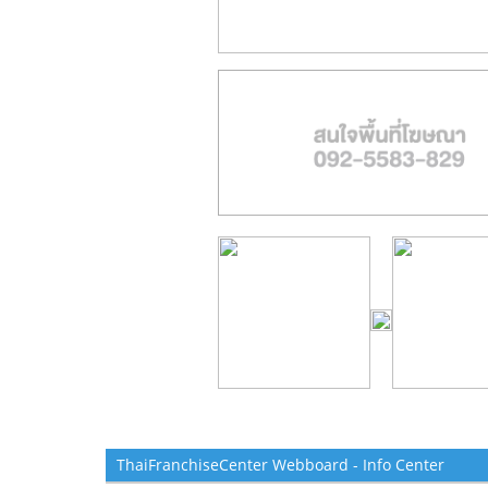
ThaiFranchiseCenter Webboard - Info Center