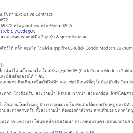
ม รัชดา (Exclusive Contract)
9872
5869872 หรือ giantmw หรือ @yem0202n
ps://bit.ly/3vdegO8
-ขาย และจัดหารถยนต์มือ 2 ทุกรุ่น & ทุกงบประมาณ
สัตว์ได้ คลิ๊ก คอนโด โมเดิร์น สุขุมวิท 65 (Click Condo Modern Sukhumv
ย์:
ยงสัตว์ได้ คลิ๊ก คอนโด โมเดิร์น สุขุมวิท 65 (Click Condo Modern Sukhum
ละมีสิทธิ์จอดรถได้ 1 คัน
นตกแต่งเพิ่มเติม, เครื่องใช้ไฟฟ้า และเฟอร์นิเจอร์ที่อยู่ในห้อง (Fully Furni
ะดวก: โถงต้อนรับ, สระว่ายน้ำ, ฟิตเนส, ซาวน่า, สวนพักผ่อน, ลิฟท์โดยสาร,
ย์: เป็นคอนโดพร้อมอยู่ มีการตกแต่งภายในเพิ่มเติมได้แบบเรียบหรู และมีทำ
วามสะดวกครบครัน ทั้งสระว่ายน้ำ ห้องออกกำลังกาย สวนพักผ่อนขนาดใหญ่
.สุขุมวิท 65 แขวงพระโขนงเหนือ เขตวัฒนา กรุงเทพมหานคร (นัดหมายวัน/เวล
ink:
https://maps.app.goo.gl/Gf5yqq9isbJaoULE6