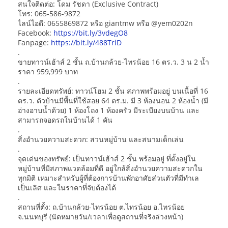
สนใจติดต่อ: โดม รัชดา (Exclusive Contract)
โทร: 065-586-9872
ไลน์ไอดี: 0655869872 หรือ giantmw หรือ @yem0202n
Facebook:
https://bit.ly/3vdegO8
Fanpage:
https://bit.ly/488TrlD
.
ขายทาวน์เฮ้าส์ 2 ชั้น ถ.บ้านกล้วย-ไทรน้อย 16 ตร.ว. 3 น 2 น้ำ
ราคา 959,999 บาท
.
รายละเอียดทรัพย์: ทาวน์โฮม 2 ชั้น สภาพพร้อมอยู่ บนเนื้อที่ 16
ตร.ว. ตัวบ้านมีพื้นที่ใช้สอย 64 ตร.ม. มี 3 ห้องนอน 2 ห้องน้ำ (มี
อ่างอาบน้ำด้วย) 1 ห้องโถง 1 ห้องครัว มีระเบียงบนบ้าน และ
สามารถจอดรถในบ้านได้ 1 คัน
.
สิ่งอำนวยความสะดวก: สวนหมู่บ้าน และสนามเด็กเล่น
.
จุดเด่นของทรัพย์: เป็นทาวน์เฮ้าส์ 2 ชั้น พร้อมอยู่ ที่ตั้งอยู่ใน
หมู่บ้านที่มีสภาพแวดล้อมที่ดี อยู่ใกล้สิ่งอำนวยความสะดวกใน
ทุกมิติ เหมาะสำหรับผู้ที่ต้องการบ้านพักอาศัยส่วนตัวที่มีทำเล
เป็นเลิศ และในราคาที่จับต้องได้
.
สถานที่ตั้ง: ถ.บ้านกล้วย-ไทรน้อย ต.ไทรน้อย อ.ไทรน้อย
จ.นนทบุรี (นัดหมายวัน/เวลาเพื่อดูสถานที่จริงล่วงหน้า)
.