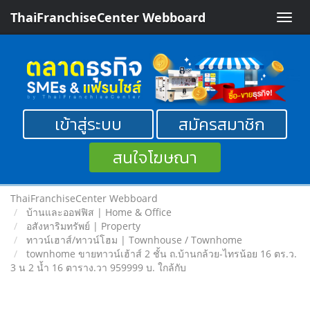
ThaiFranchiseCenter Webboard
Toggle
naviga
เข้าสู่ระบบ
สมัครสมาชิก
สนใจโฆษณา
ThaiFranchiseCenter Webboard
บ้านและออฟฟิส | Home & Office
อสังหาริมทรัพย์ | Property
ทาวน์เฮาส์/ทาวน์โฮม | Townhouse / Townhome
townhome ขายทาวน์เฮ้าส์ 2 ชั้น ถ.บ้านกล้วย-ไทรน้อย 16 ตร.ว.
3 น 2 น้ำ 16 ตาราง.วา 959999 บ. ใกล้กับ