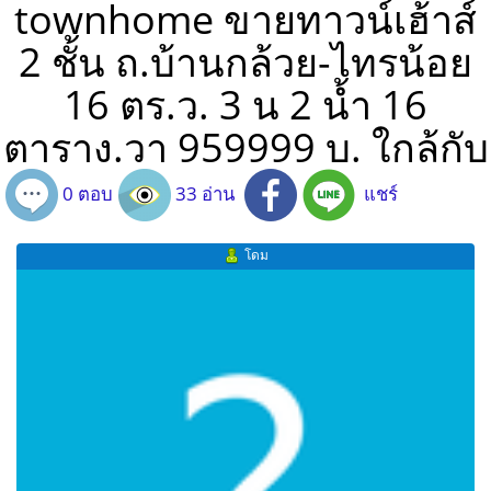
townhome ขายทาวน์เฮ้าส์
2 ชั้น ถ.บ้านกล้วย-ไทรน้อย
16 ตร.ว. 3 น 2 น้ำ 16
ตาราง.วา 959999 บ. ใกล้กับ
0 ตอบ
33 อ่าน
แชร์
โดม