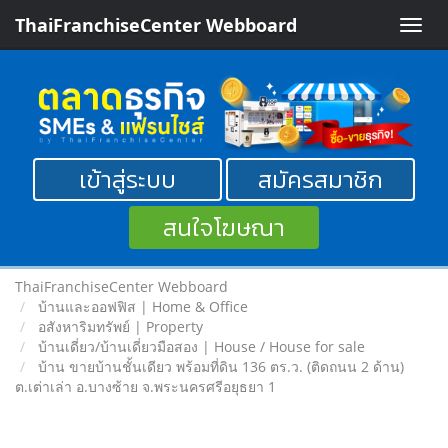
ThaiFranchiseCenter Webboard
Toggle
naviga
เข้าสู่ระบบ
สมัครสมาชิก
สนใจโฆษณา
ThaiFranchiseCenter Webboard
บ้านและออฟฟิส | Home & Office
อสังหาริมทรัพย์ | Property
บ้านเดี่ยว/บ้านเดี่ยวมือสอง | House / House for sale
บ้าน ขายบ้านชั้นเดียว พร้อมที่ดิน 136 ตร.ว. (ติดถนน 2 ด้าน)
ต.เต่าเล่า อ.บางซ้าย จ.พระนครศรีอยุธยา 1