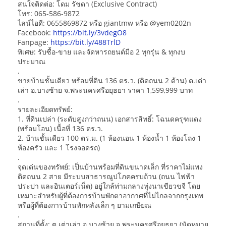
สนใจติดต่อ: โดม รัชดา (Exclusive Contract)
โทร: 065-586-9872
ไลน์ไอดี: 0655869872 หรือ giantmw หรือ @yem0202n
Facebook:
https://bit.ly/3vdegO8
Fanpage:
https://bit.ly/488TrlD
พิเศษ: รับซื้อ-ขาย และจัดหารถยนต์มือ 2 ทุกรุ่น & ทุกงบ
ประมาณ
.
ขายบ้านชั้นเดียว พร้อมที่ดิน 136 ตร.ว. (ติดถนน 2 ด้าน) ต.เต่า
เล่า อ.บางซ้าย จ.พระนครศรีอยุธยา ราคา 1,599,999 บาท
.
รายละเอียดทรัพย์:
1. ที่ดินเปล่า (ระดับสูงกว่าถนน) เอกสารสิทธิ์: โฉนดครุฑแดง
(พร้อมโอน) เนื้อที่ 136 ตร.ว.
2. บ้านชั้นเดียว 100 ตร.ม. (1 ห้องนอน 1 ห้องน้ำ 1 ห้องโถง 1
ห้องครัว และ 1 โรงจอดรถ)
.
จุดเด่นของทรัพย์: เป็นบ้านพร้อมที่ดินขนาดเล็ก ที่ราคาไม่แพง
ติดถนน 2 สาย มีระบบสาธารณูปโภคครบถ้วน (ถนน ไฟฟ้า
ประปา และอินเตอร์เน็ต) อยู่ใกล้ท่ามกลางทุ่งนาเขียวขจี โดย
เหมาะสำหรับผู้ที่ต้องการบ้านพักตาอากาศที่ไม่ไกลจากกรุงเทพ
หรือผู้ที่ต้องการบ้านพักหลังเล็ก ๆ ยามเกษียณ
.
สถานที่ตั้ง: ต.เต่าเล่า อ.บางซ้าย จ.พระนครศรีอยุธยา (นัดหมาย