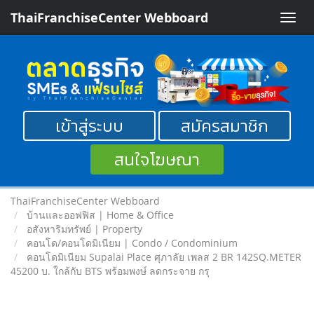
ThaiFranchiseCenter Webboard
Toggle
naviga
เข้าสู่ระบบ
สมัครสมาชิก
สนใจโฆษณา
ThaiFranchiseCenter Webboard
บ้านและออฟฟิส | Home & Office
อสังหาริมทรัพย์ | Property
คอนโด/คอนโดมิเนียม | Condo / Condominium
คอนโดมิเนียม Supalai Place ศุภาลัย เพลส 2 BR 142SQ.METER
45200 บ. ใกล้กับ BTS พร้อมพงษ์ ลดกระจาย กรุ