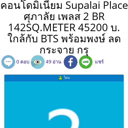
คอนโดมิเนียม Supalai Place
ศุภาลัย เพลส 2 BR
142SQ.METER 45200 บ.
ใกล้กับ BTS พร้อมพงษ์ ลด
กระจาย กรุ
0 ตอบ
49 อ่าน
แชร์
โดม