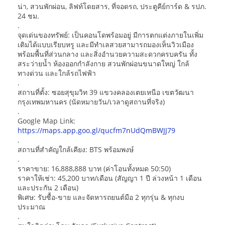
น่า, สวนพักผ่อน, ลิฟท์โดยสาร, ที่จอดรถ, ประตูคีย์การ์ด & รปภ.
24 ชม.
.
จุดเด่นของทรัพย์: เป็นคอนโดพร้อมอยู่ มีการตกแต่งภายในเพิ่ม
เติมได้แบบเรียบหรู และมีทำเลสวยสามารถมองเห็นวิวเมือง
พร้อมพื้นที่ส่วนกลาง และสิ่งอำนวยความสะดวกครบครัน ทั้ง
สระว่ายน้ำ ห้องออกกำลังกาย สวนพักผ่อนขนาดใหญ่ ใกล้
ทางด่วน และใกล้รถไฟฟ้า
.
สถานที่ตั้ง: ซอยสุขุมวิท 39 แขวงคลองเตยเหนือ เขตวัฒนา
กรุงเทพมหานคร (นัดหมายวัน/เวลาดูสถานที่จริง)
.
Google Map Link:
https://maps.app.goo.gl/qucfm7nUdQmBWJJ79
.
สถานที่สำคัญใกล้เคียง: BTS พร้อมพงษ์
.
ราคาขาย: 16,888,888 บาท (ค่าโอนทั้งหมด 50:50)
ราคาให้เช่า: 45,200 บาท/เดือน (สัญญา 1 ปี ล่วงหน้า 1 เดือน
และประกัน 2 เดือน)
พิเศษ: รับซื้อ-ขาย และจัดหารถยนต์มือ 2 ทุกรุ่น & ทุกงบ
ประมาณ
.