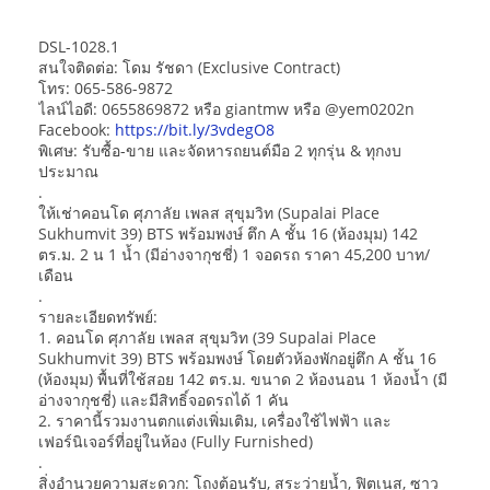
DSL-1028.1
สนใจติดต่อ: โดม รัชดา (Exclusive Contract)
โทร: 065-586-9872
ไลน์ไอดี: 0655869872 หรือ giantmw หรือ @yem0202n
Facebook:
https://bit.ly/3vdegO8
พิเศษ: รับซื้อ-ขาย และจัดหารถยนต์มือ 2 ทุกรุ่น & ทุกงบ
ประมาณ
.
ให้เช่าคอนโด ศุภาลัย เพลส สุขุมวิท (Supalai Place
Sukhumvit 39) BTS พร้อมพงษ์ ตึก A ชั้น 16 (ห้องมุม) 142
ตร.ม. 2 น 1 น้ำ (มีอ่างจากุชชี่) 1 จอดรถ ราคา 45,200 บาท/
เดือน
.
รายละเอียดทรัพย์:
1. คอนโด ศุภาลัย เพลส สุขุมวิท (39 Supalai Place
Sukhumvit 39) BTS พร้อมพงษ์ โดยตัวห้องพักอยู่ตึก A ชั้น 16
(ห้องมุม) พื้นที่ใช้สอย 142 ตร.ม. ขนาด 2 ห้องนอน 1 ห้องน้ำ (มี
อ่างจากุชชี่) และมีสิทธิ์จอดรถได้ 1 คัน
2. ราคานี้รวมงานตกแต่งเพิ่มเติม, เครื่องใช้ไฟฟ้า และ
เฟอร์นิเจอร์ที่อยู่ในห้อง (Fully Furnished)
.
สิ่งอำนวยความสะดวก: โถงต้อนรับ, สระว่ายน้ำ, ฟิตเนส, ซาว