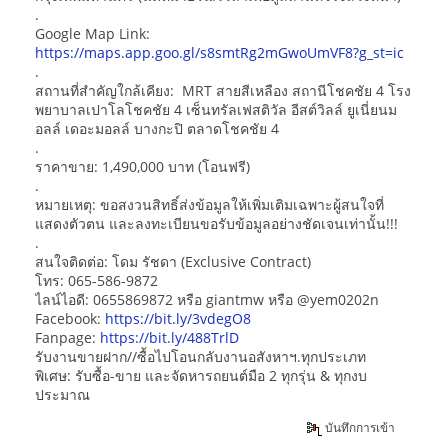
.
Google Map Link:
https://maps.app.goo.gl/s8smtRg2mGwoUmVF8?g_st=ic
.
สถานที่สำคัญใกล้เคียง: MRT สายสีเหลือง สถานีโชคชัย 4 โรง
พยาบาลเปาโลโชคชัย 4 เซ็นทรัลเฟสติวัล อีสต์วิลล์ ยูเนี่ยนม
อลล์ เดอะมอลล์ บางกะปิ ตลาดโชคชัย 4
.
ราคาขาย: 1,490,000 บาท (โอนฟรี)
.
หมายเหตุ: ขอสงวนสิทธิ์ส่งข้อมูลให้เพิ่มเติมเฉพาะผู้สนใจที่
แสดงตัวตน และลงทะเบียนขอรับข้อมูลอย่างชัดเจนเท่านั้น!!!
.
สนใจติดต่อ: โดม รัชดา (Exclusive Contract)
โทร: 065-586-9872
ไลน์ไอดี: 0655869872 หรือ giantmw หรือ @yem0202n
Facebook:
https://bit.ly/3vdegO8
Fanpage:
https://bit.ly/488TrlD
รับงานขายฝาก//ซื้อไปโอนกลับงานอสังหาฯ.ทุกประเภท
พิเศษ: รับซื้อ-ขาย และจัดหารถยนต์มือ 2 ทุกรุ่น & ทุกงบ
ประมาณ
บันทึกการเข้า