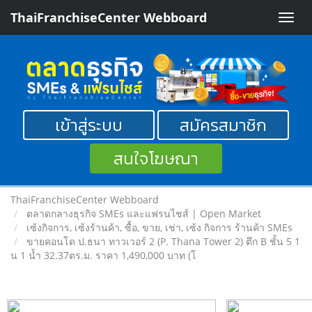
ThaiFranchiseCenter Webboard
Toggle
naviga
เข้าสู่ระบบ
สมัครสมาชิก
สนใจโฆษณา
ThaiFranchiseCenter Webboard
ตลาดกลางธุรกิจ SMEs และแฟรนไชส์ | Open Market
เซ้งกิจการ, เซ้งร้านค้า, ซื้อ, ขาย, เช่า, เซ้ง กิจการ ร้านค้า SMEs
ขายคอนโด ป.ธนา ทาวเวอร์ 2 (P. Thana Tower 2) ตึก B ชั้น 5 1
น 1 น้ำ 32.37ตร.ม. ราคา 1,490,000 บาท (โ