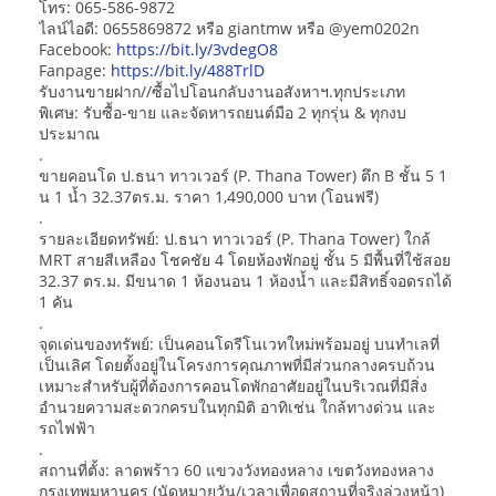
โทร: 065-586-9872
ไลน์ไอดี: 0655869872 หรือ giantmw หรือ @yem0202n
Facebook:
https://bit.ly/3vdegO8
Fanpage:
https://bit.ly/488TrlD
รับงานขายฝาก//ซื้อไปโอนกลับงานอสังหาฯ.ทุกประเภท
พิเศษ: รับซื้อ-ขาย และจัดหารถยนต์มือ 2 ทุกรุ่น & ทุกงบ
ประมาณ
.
ขายคอนโด ป.ธนา ทาวเวอร์ (P. Thana Tower) ตึก B ชั้น 5 1
น 1 น้ำ 32.37ตร.ม. ราคา 1,490,000 บาท (โอนฟรี)
.
รายละเอียดทรัพย์: ป.ธนา ทาวเวอร์ (P. Thana Tower) ใกล้
MRT สายสีเหลือง โชคชัย 4 โดยห้องพักอยู่ ชั้น 5 มีพื้นที่ใช้สอย
32.37 ตร.ม. มีขนาด 1 ห้องนอน 1 ห้องน้ำ และมีสิทธิ์จอดรถได้
1 คัน
.
จุดเด่นของทรัพย์: เป็นคอนโดรีโนเวทใหม่พร้อมอยู่ บนทำเลที่
เป็นเลิศ โดยตั้งอยู่ในโครงการคุณภาพที่มีส่วนกลางครบถ้วน
เหมาะสำหรับผู้ที่ต้องการคอนโดพักอาศัยอยู่ในบริเวณที่มีสิ่ง
อำนวยความสะดวกครบในทุกมิติ อาทิเช่น ใกล้ทางด่วน และ
รถไฟฟ้า
.
สถานที่ตั้ง: ลาดพร้าว 60 แขวงวังทองหลาง เขตวังทองหลาง
กรุงเทพมหานคร (นัดหมายวัน/เวลาเพื่อดูสถานที่จริงล่วงหน้า)