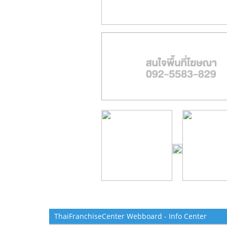
ThaiFranchiseCenter Webboard - Info Center