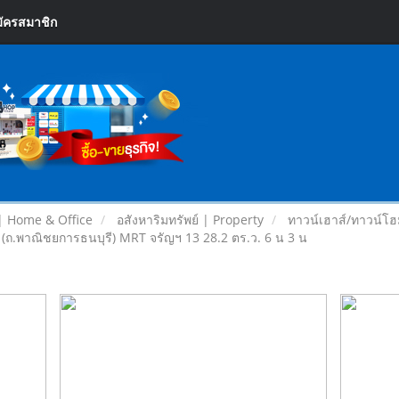
ัครสมาชิก
| Home & Office
อสังหาริมทรัพย์ | Property
ทาวน์เฮาส์/ทาวน์
 (ถ.พาณิชยการธนบุรี) MRT จรัญฯ 13 28.2 ตร.ว. 6 น 3 น