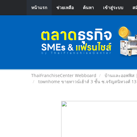
หน้าแรก
ช่วยเหลือ
ค้นหา
เข้าสู่ระบบ
สม
ThaiFranchiseCenter Webboard
บ้านและออฟฟิส 
townhome ขายทาวน์เฮ้าส์ 3 ชั้น ซ.จรัญสนิทวงศ์ 13