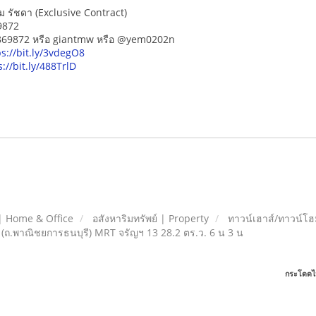
ม รัชดา (Exclusive Contract)
9872
5869872 หรือ giantmw หรือ @yem0202n
ps://bit.ly/3vdegO8
s://bit.ly/488TrlD
| Home & Office
อสังหาริมทรัพย์ | Property
ทาวน์เฮาส์/ทาวน์
 (ถ.พาณิชยการธนบุรี) MRT จรัญฯ 13 28.2 ตร.ว. 6 น 3 น
กระโดดไ