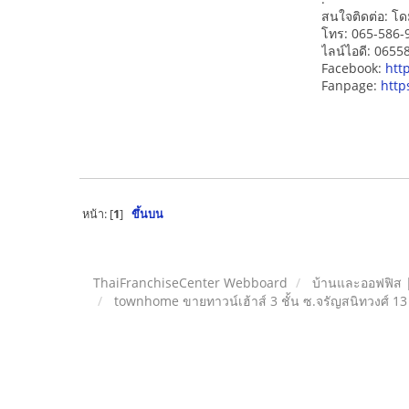
สนใจติดต่อ: โด
โทร: 065-586-
ไลน์ไอดี: 065
Facebook:
htt
Fanpage:
http
หน้า: [
1
]
ขึ้นบน
ThaiFranchiseCenter Webboard
บ้านและออฟฟิส 
townhome ขายทาวน์เฮ้าส์ 3 ชั้น ซ.จรัญสนิทวงศ์ 13