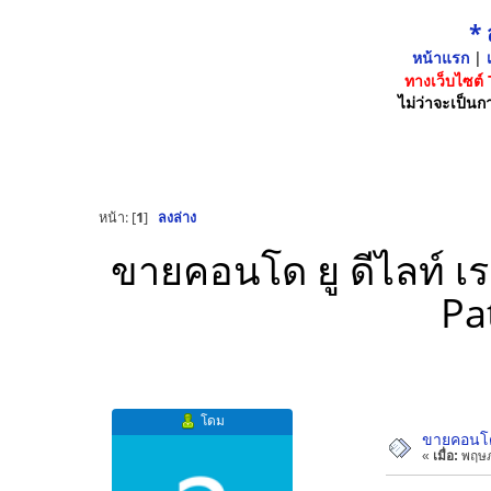
*
หน้าแรก
|
เ
ทางเว็บไซต์
ไม่ว่าจะเป็นกา
หน้า: [
1
]
ลงล่าง
ขายคอนโด ยู ดีไลท์ เ
Pa
โดม
ขายคอนโด 
«
เมื่อ:
พฤษภ