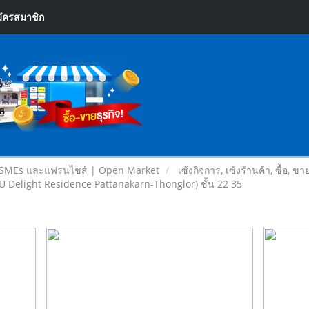
ัครสมาชิก
 SMEs และแฟรนไชส์ | Open Market
เซ้งกิจการ, เซ้งร้านค้า, ซื้อ, ข
(U Delight Residence Pattanakarn-Thonglor) ชั้น 22 35