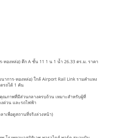
ทองหล่อ) ตึก A ชั้น 11 1 น 1 น้ำ 26.33 ตร.ม. ราคา
ัฒนาการ-ทองหล่อ) ใกล้ Airport Rail Link รามคำแหง
อดรถได้ 1 คัน
รคุณภาพที่มีส่วนกลางครบถ้วน เหมาะสำหรับผู้ที่
ทางด่วน และรถไฟฟ้า
พื่อดูสถานที่จริงล่วงหน้า)
งเทพ โรงพยาบาสมิติเวช พาราไดส์ พาร์ค สนามบิน