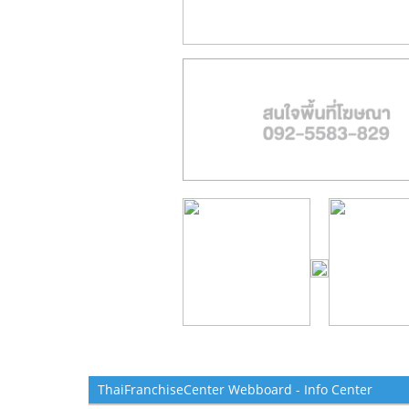
ThaiFranchiseCenter Webboard - Info Center