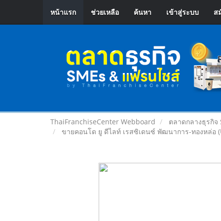
หน้าแรก
ช่วยเหลือ
ค้นหา
เข้าสู่ระบบ
สม
ThaiFranchiseCenter Webboard
ตลาดกลางธุรกิจ
ขายคอนโด ยู ดีไลท์ เรสซิเดนซ์ พัฒนาการ-ทองหล่อ 