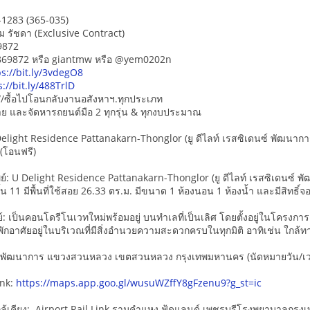
L-1283 (365-035)
ม รัชดา (Exclusive Contract)
9872
5869872 หรือ giantmw หรือ @yem0202n
ps://bit.ly/3vdegO8
s://bit.ly/488TrlD
/ซื้อไปโอนกลับงานอสังหาฯ.ทุกประเภท
-ขาย และจัดหารถยนต์มือ 2 ทุกรุ่น & ทุกงบประมาณ
ight Residence Pattanakarn-Thonglor (ยู ดีไลท์ เรสซิเดนซ์ พัฒนาการ-
(โอนฟรี)
ย์: U Delight Residence Pattanakarn-Thonglor (ยู ดีไลท์ เรสซิเดนซ์ พ
ชั้น 11 มีพื้นที่ใช้สอย 26.33 ตร.ม. มีขนาด 1 ห้องนอน 1 ห้องน้ำ และมีสิทธิ์จ
์: เป็นคอนโดรีโนเวทใหม่พร้อมอยู่ บนทำเลที่เป็นเลิศ โดยตั้งอยู่ในโครงกา
กอาศัยอยู่ในบริเวณที่มีสิ่งอำนวยความสะดวกครบในทุกมิติ อาทิเช่น ใกล้
นนพัฒนาการ แขวงสวนหลวง เขตสวนหลวง กรุงเทพมหานคร (นัดหมายวัน/เวลาเ
ink:
https://maps.app.goo.gl/wusuWZffY8gFzenu9?g_st=ic
ล้เคียง: Airport Rail Link รามคำแหง ฟู้ดแลนด์ เพชรบุรีโรงพยาบาลกรุ