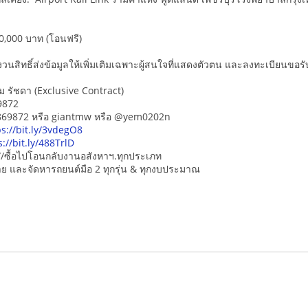
0,000 บาท (โอนฟรี)
นสิทธิ์ส่งข้อมูลให้เพิ่มเติมเฉพาะผู้สนใจที่แสดงตัวตน และลงทะเบียนขอรับข
ม รัชดา (Exclusive Contract)
9872
5869872 หรือ giantmw หรือ @yem0202n
ps://bit.ly/3vdegO8
s://bit.ly/488TrlD
/ซื้อไปโอนกลับงานอสังหาฯ.ทุกประเภท
-ขาย และจัดหารถยนต์มือ 2 ทุกรุ่น & ทุกงบประมาณ