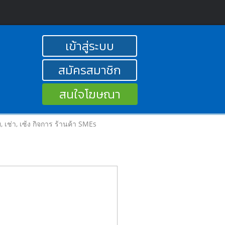
เข้าสู่ระบบ
สมัครสมาชิก
สนใจโฆษณา
าย, เช่า, เซ้ง กิจการ ร้านค้า SMEs