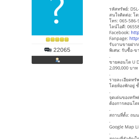
รหัสทรัพย์: DS
สนใจติดต่อ: โด
โทร: 065-586-
ไลน์ไอดี: 065
Facebook:
htt
Fanpage:
http
รับงานขายฝาก/
22065
พิเศษ: รับซื้อ
.
ขายคอนโด U Del
2,090,000 บาท 
.
รายละเอียดทรัพ
โดยห้องพักอยู่ 
.
จุดเด่นของทรัพย
ต้องการคอนโดพั
.
สถานที่ตั้ง: ถ
.
Google Map L
.
สถานที่สำคัญใก