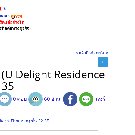
!
*
ฆษณา
์ดแต่อย่างใด
รติดต่อทางธุรกิจ)
« หน้าที่แล้ว
ต่อไป »
+
 (U Delight Residence
 35
0 ตอบ
60 อ่าน
แชร์
karn-Thonglor) ชั้น 22 35