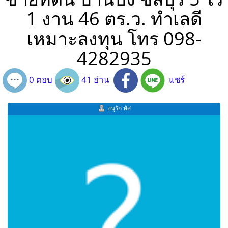
1 งาน 46 ตร.ว. ทำเลดี
เหมาะลงทุน โทร 098-
4282935
0 ตอบ
41 อ่าน
แชร์
อนุรัก หัส