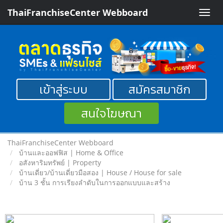
ThaiFranchiseCenter Webboard
Toggle
naviga
เข้าสู่ระบบ
สมัครสมาชิก
สนใจโฆษณา
ThaiFranchiseCenter Webboard
บ้านและออฟฟิส | Home & Office
อสังหาริมทรัพย์ | Property
บ้านเดี่ยว/บ้านเดี่ยวมือสอง | House / House for sale
บ้าน 3 ชั้น การเรียงลำดับในการออกแบบและสร้าง