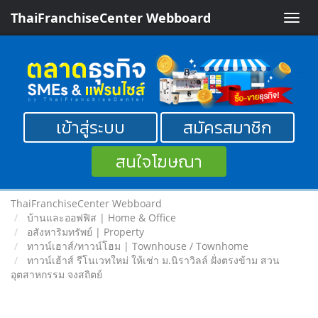
ThaiFranchiseCenter Webboard
Toggle
naviga
เข้าสู่ระบบ
สมัครสมาชิก
สนใจโฆษณา
ThaiFranchiseCenter Webboard
บ้านและออฟฟิส | Home & Office
อสังหาริมทรัพย์ | Property
ทาวน์เฮาส์/ทาวน์โฮม | Townhouse / Townhome
ทาวน์เฮ้าส์ รีโนเวทใหม่ ให้เช่า ม.นิราวิลล์ ฝั่งตรงข้าม สวน
อุตสาหกรรม จงสถิตย์