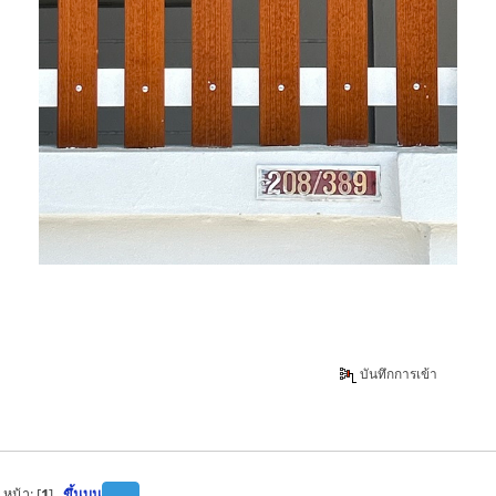
บันทึกการเข้า
หน้า: [
1
]
ขึ้นบน