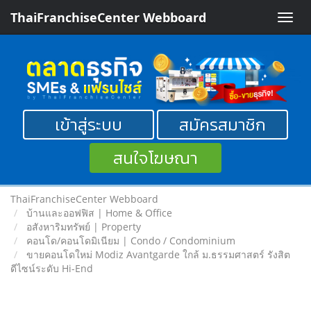
ThaiFranchiseCenter Webboard
Toggle
naviga
เข้าสู่ระบบ
สมัครสมาชิก
สนใจโฆษณา
ThaiFranchiseCenter Webboard
บ้านและออฟฟิส | Home & Office
อสังหาริมทรัพย์ | Property
คอนโด/คอนโดมิเนียม | Condo / Condominium
ขายคอนโดใหม่ Modiz Avantgarde ใกล้ ม.ธรรมศาสตร์ รังสิต
ดีไซน์ระดับ Hi-End