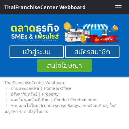
ThaiFranchiseCenter Webboard
Toggle
naviga
เข้าสู่ระบบ
สมัครสมาชิก
สนใจโฆษณา
ThaiFranchiseCenter Webboard
บ้านและออฟฟิส | Home & Office
อสังหาริมทรัพย์ | Property
คอนโด/คอนโดมิเนียม | Condo / Condominium
ขายคอนโดใหม่ dcondo sense Bangsaen พร้อมเข้าอยู่ ใกล้
ม.บูรพา ราคาดีสุดในย่าน