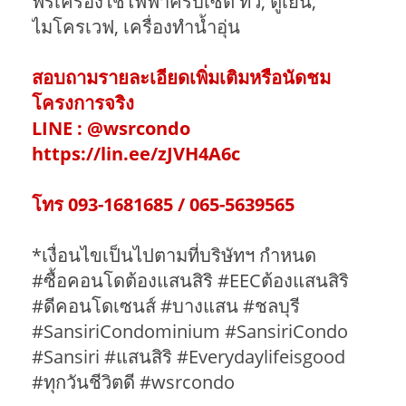
ฟรีเครื่องใช้ไฟฟ้าครบเซต ทีวี, ตู้เย็น,
ไมโครเวฟ, เครื่องทำน้ำอุ่น
สอบถามรายละเอียดเพิ่มเติมหรือนัดชม
โครงการจริง
LINE : @wsrcondo
https://lin.ee/zJVH4A6c
โทร 093-1681685 / 065-5639565
*เงื่อนไขเป็นไปตามที่บริษัทฯ กำหนด
#ซื้อคอนโดต้องแสนสิริ #EECต้องแสนสิริ
#ดีคอนโดเซนส์ #บางแสน #ชลบุรี
#SansiriCondominium #SansiriCondo
#Sansiri #แสนสิริ #Everydaylifeisgood
#ทุกวันชีวิตดี #wsrcondo