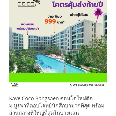
Kave Coco Bangsaen คอนโดใหม่ติด
ม.บูรพาที่ตอบโจทย์นักศึกษามากที่สุด พร้อม
ส่วนกลางที่ใหญ่ที่สุดในบางแสน