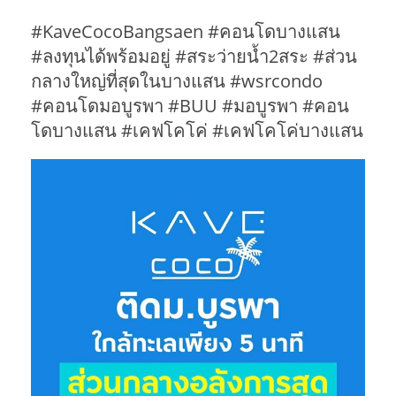
#KaveCocoBangsaen #คอนโดบางแสน
#ลงทุนได้พร้อมอยู่ #สระว่ายน้ำ2สระ #ส่วน
กลางใหญ่ที่สุดในบางแสน #wsrcondo
#คอนโดมอบูรพา #BUU #มอบูรพา #คอน
โดบางแสน #เคฟโคโค่ #เคฟโคโค่บางแสน