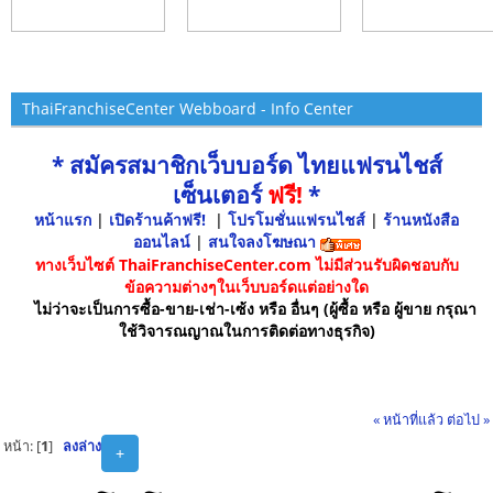
ThaiFranchiseCenter Webboard - Info Center
* สมัครสมาชิกเว็บบอร์ด ไทยแฟรนไชส์
เซ็นเตอร์
ฟรี!
*
หน้าแรก
|
เปิดร้านค้าฟรี!
|
โปรโมชั่นแฟรนไชส์
|
ร้านหนังสือ
ออนไลน์
|
สนใจลงโฆษณา
ทางเว็บไซต์ ThaiFranchiseCenter.com ไม่มีส่วนรับผิดชอบกับ
ข้อความต่างๆในเว็บบอร์ดแต่อย่างใด
ไม่ว่าจะเป็นการซื้อ-ขาย-เช่า-เซ้ง หรือ อื่นๆ (ผู้ซื้อ หรือ ผู้ขาย กรุณา
ใช้วิจารณญาณในการติดต่อทางธุรกิจ)
« หน้าที่แล้ว
ต่อไป »
หน้า: [
1
]
ลงล่าง
+