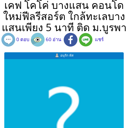
เคฟ โคโค่ บางแสน คอนโด
ใหม่ฟีลรีสอร์ต ใกล้ทะเลบาง
แสนเพียง 5 นาที ติด ม.บูรพา
0 ตอบ
60 อ่าน
แชร์
อนุรัก หัส