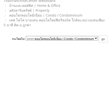
ThaiFranchiseCenter Webboard
บ้านและออฟฟิส | Home & Office
อสังหาริมทรัพย์ | Property
คอนโด/คอนโดมิเนียม | Condo / Condominium
เคฟ โคโค่ บางแสน คอนโดใหม่ฟีลรีสอร์ต ใกล้ทะเลบางแสนเพียง
5 นาที ติด ม.บูรพา
กระโดดไป: