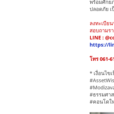
พร้อมศักย
ปลอดภัย เป
ลงทะเบียน
สอบถามราย
LINE : @
https://l
โทร 061-6
* เงื่อนไข
#AssetWi
#Modizav
#ธรรมศาสต
#คอนโดใหม