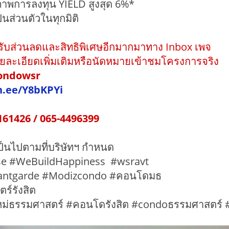
ภาพการลงทุน YIELD สูงสุด 6%*
็นส่วนตัวในทุกมิติ
รับส่วนลดและสิทธิพิเศษอีกมากมาทาง Inbox เพจ
ละเอียดเพิ่มเติมหรือนัดหมายเข้าชมโครงการจริง
condowsr
in.ee/Y8bKPYi
161426 / 065-4496399
เป็นไปตามที่บริษัทฯ กำหนด
se #WeBuildHappiness #wsravt
antgarde #Modizcondo #คอนโดมธ
ร์รังสิต
่ธรรมศาสตร์ #คอนโดรังสิต #condoธรรมศาสตร์ #ท