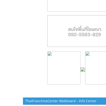
ThaiFranchiseCenter Webboard - Info Center