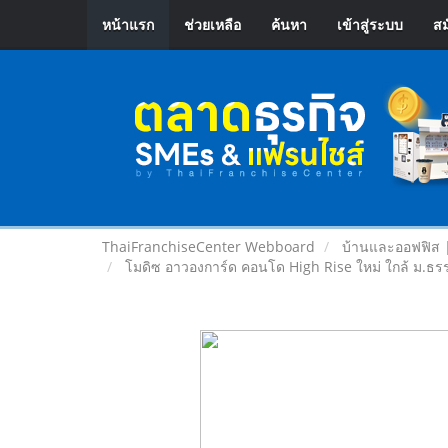
หน้าแรก
ช่วยเหลือ
ค้นหา
เข้าสู่ระบบ
สม
ThaiFranchiseCenter Webboard
บ้านและออฟฟิส 
โมดิซ อาวองการ์ด คอนโด High Rise ใหม่ ใกล้ ม.ธร