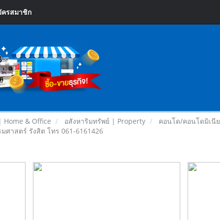
ัครสมาชิก
| Home & Office
อสังหาริมทรัพย์ | Property
คอนโด/คอนโดมิเนี
รมศาสตร์ รังสิต โทร 061-6161426