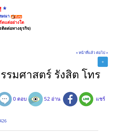
!
*
ฆษณา
์ดแต่อย่างใด
รติดต่อทางธุรกิจ)
« หน้าที่แล้ว
ต่อไป »
+
รรมศาสตร์ รังสิต โทร
0 ตอบ
52 อ่าน
แชร์
1426