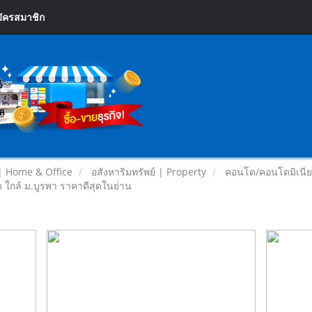
ัครสมาชิก
| Home & Office
อสังหาริมทรัพย์ | Property
คอนโด/คอนโดมิเนี
ด ใกล้ ม.บูรพา ราคาดีสุดในย่าน