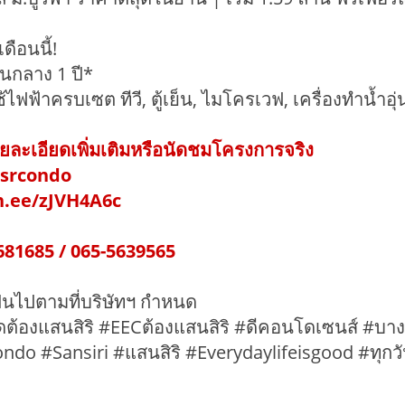
ือนนี้!
วนกลาง 1 ปี*
ช้ไฟฟ้าครบเซต ทีวี, ตู้เย็น, ไมโครเวฟ, เครื่องทำน้ำอุ่
ละเอียดเพิ่มเติมหรือนัดชมโครงการจริง
wsrcondo
in.ee/zJVH4A6c
681685 / 065-5639565
ป็นไปตามที่บริษัทฯ กำหนด
ดต้องแสนสิริ #EECต้องแสนสิริ #ดีคอนโดเซนส์ #บ
ndo #Sansiri #แสนสิริ #Everydaylifeisgood #ทุกว