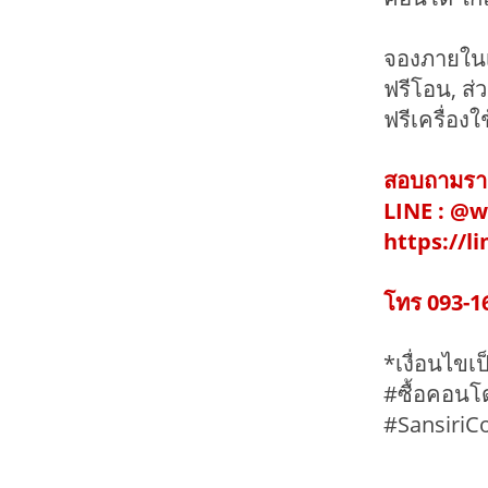
จองภายในเด
ฟรีโอน, ส่
ฟรีเครื่องใ
สอบถามราย
LINE : @
https://l
โทร 093-1
*เงื่อนไขเ
#ซื้อคอนโ
#SansiriCo