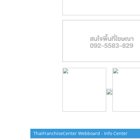
ThaiFranchiseCenter Webboard - Info Center