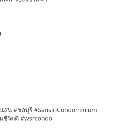
น
างแสน #ชลบุรี #SansiriCondominium
ันชีวิตดี #wsrcondo