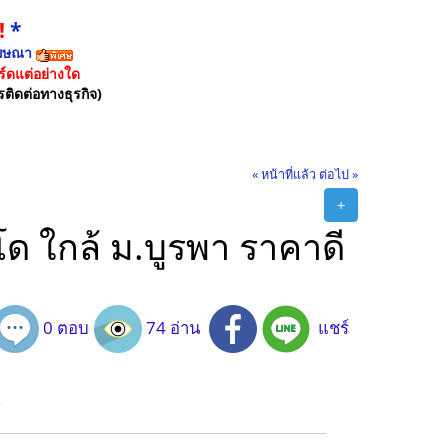
!
*
ฆษณา
์ดแต่อย่างใด
รติดต่อทางธุรกิจ)
« หน้าที่แล้ว
ต่อไป »
+
โด ใกล้ ม.บูรพา ราคาดี
0 ตอบ
74 อ่าน
แชร์
น