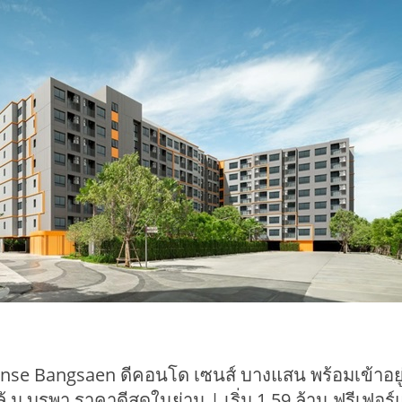
se Bangsaen ดีคอนโด เซนส์ บางแสน พร้อมเข้าอยู่แล
 ม.บูรพา ราคาดีสุดในย่าน | เริ่ม 1.59 ล้าน ฟรีเฟอร์