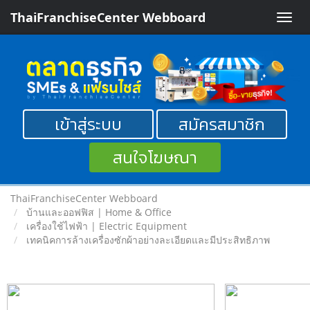
ThaiFranchiseCenter Webboard
Toggle
naviga
เข้าสู่ระบบ
สมัครสมาชิก
สนใจโฆษณา
ThaiFranchiseCenter Webboard
บ้านและออฟฟิส | Home & Office
เครื่องใช้ไฟฟ้า | Electric Equipment
เทคนิคการล้างเครื่องซักผ้าอย่างละเอียดและมีประสิทธิภาพ