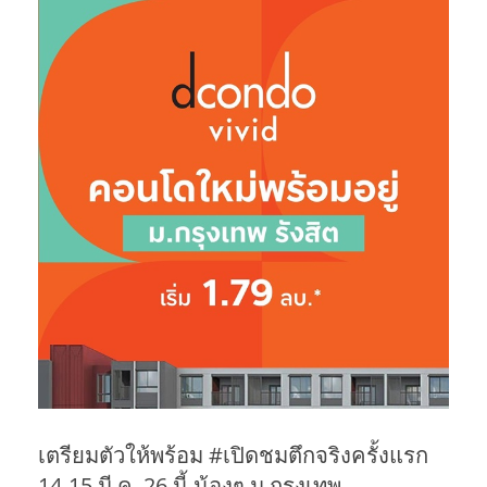
เตรียมตัวให้พร้อม #เปิดชมตึกจริงครั้งแรก
14-15 มี.ค. 26 นี้ น้องๆ ม.กรุงเทพ