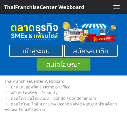
ThaiFranchiseCenter Webboard
Toggle
naviga
เข้าสู่ระบบ
สมัครสมาชิก
สนใจโฆษณา
ThaiFranchiseCenter Webboard
บ้านและออฟฟิส | Home & Office
อสังหาริมทรัพย์ | Property
คอนโด/คอนโดมิเนียม | Condo / Condominium
คอนโดใหม่ ใกล้ ม.กรุงเทพ Dcondo Vivid Rangsit ทำเลดีมาก
พร้อมรถรับ-ส่งถึงหน้า ม.