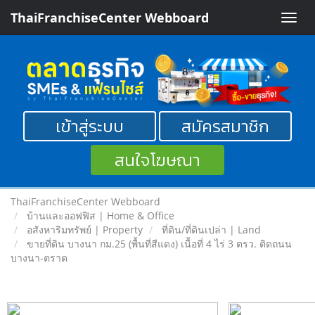
ThaiFranchiseCenter Webboard
Toggle
naviga
เข้าสู่ระบบ
สมัครสมาชิก
สนใจโฆษณา
ThaiFranchiseCenter Webboard
บ้านและออฟฟิส | Home & Office
อสังหาริมทรัพย์ | Property
ที่ดิน/ที่ดินเปล่า | Land
ขายที่ดิน บางนา กม.25 (พื้นที่สีแดง) เนื้อที่ 4 ไร่ 3 ตรว. ติดถนน
บางนา-ตราด