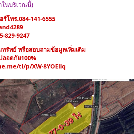
ดในบริเวณนี้)
อร์โทร.084-141-6555
 land4289
095-829-9247
รัพย์ หรือสอบถามข้อมูลเพิ่มเติม
้ ปลอดภัย100%
ine.me/ti/p/XW-8YOEliq