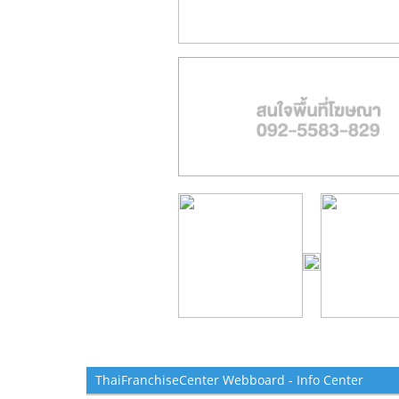
ThaiFranchiseCenter Webboard - Info Center