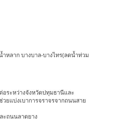
ายน้ำหลาก บางบาล-บางไทร(ลดน้ำท่วม
มต่อระหว่างจังหวัดปทุมธานีและ
ที่ช่วยแบ่งเบาการจราจรจากถนนสาย
า และถนนลาดยาง