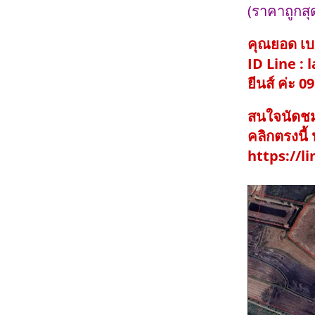
(ราคาถูกสุ
คุณยอด เบ
ID Line :
ยีนส์ ค่ะ 
สนใจนัดชมท
คลิกตรงนี
https://l
.