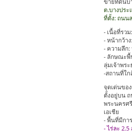
ขายที่ดิน
ต.บางประแ
ที่ตั้ง: ถ
- เนื้อที่ร
- หน้ากว้า
- ความลึก
- ลักษณะพื
ลุ่มเจ้าพร
-สถานที่ใก
จุดเด่นขอ
ตั้งอยู่บน
พระนครศรี
เอเชีย
- พื้นที่ม
- ไร่ละ 2