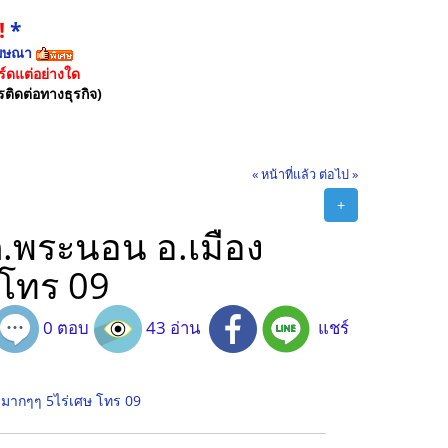
!
*
ฆษณา
์ดแต่อย่างใด
รติดต่อทางธุรกิจ)
« หน้าที่แล้ว
ต่อไป »
+
 ต.พระนอน อ.เมือง
 โทร 09
0 ตอบ
43 อ่าน
แชร์
วยมากๆๆ 5ไร่เศษ โทร 09