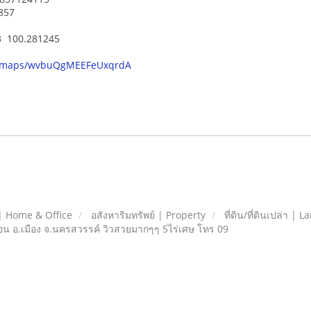
1857
53 100.281245
gl/maps/wvbuQgMEEFeUxqrdA
| Home & Office
อสังหาริมทรัพย์ | Property
ที่ดิน/ที่ดินเปล่า | L
นอน อ.เมือง จ.นครสวรรค์ วิวสวยมากๆๆ 5ไร่เศษ โทร 09