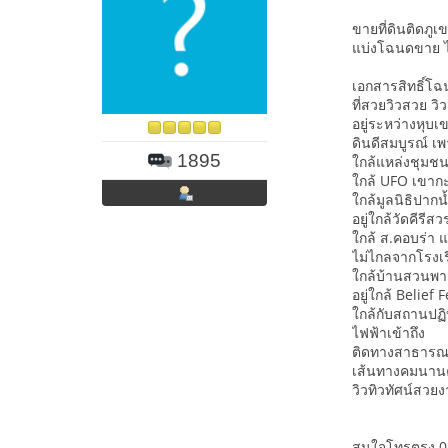
ขายที่ดินติดภู
แบ่งโฉนดขาย ไ
เอกสารสิทธิ์โ
ที่สวยวิวสวย ว
อยู่ระหว่างหุบ
ดินดีสมบูรณ์ เ
1895
ใกล้แหล่งชุมช
ใกล้ UFO เขากะ
ใกล้มูลนิธิปาก
อยู่ใกล้วัดคีรี
ใกล้ ส.คอบร่า 
ไม่ไกลจากโรงเร
ใกล้บ้านสวนพ
อยู่ใกล้ Belief
ใกล้กับสถานปฏิ
ไฟฟ้าเข้าถึง
ติดทางสาธารณ
เส้นทางคมนาน
วิวทิวทัศน์สวย
สนใจโทรตรง 0