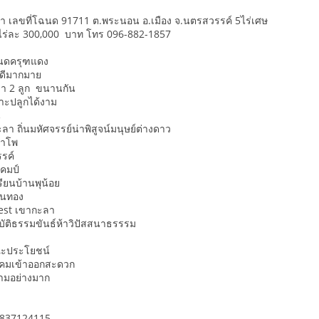
เขา เลขที่โฉนด 91711 ต.พระนอน อ.เมือง จ.นตรสวรรค์ 5ไร่เศษ
ร่ละ 300,000 บาท โทร 096-882-1857
ฉนดครุฑแดง
ิวดีมากมาย
เขา 2 ลูก ขนานกัน
พาะปลูกได้งาม
น
ลา ถิ่นมหัศจรรย์น่าพิสูจน์มนุษย์ต่างดาว
น้ำโพ
สวรรค์
แคมป์
ียนบ้านพุน้อย
านทอง
 Fest เขากะลา
บัติธรรมขันธ์ห้าวิปัสสนาธรรรม
ะประโยชน์
คมเข้าออกสะดวก
งามอย่างมาก
837124115