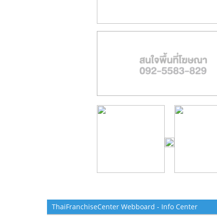
ThaiFranchiseCenter Webboard - Info Center