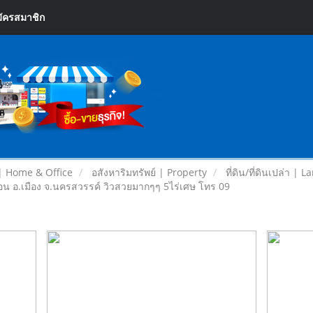
ัครสมาชิก
| Home & Office
อสังหาริมทรัพย์ | Property
ที่ดิน/ที่ดินเปล่า | L
นอน อ.เมือง จ.นครสวรรค์ วิวสวยมากๆๆ 5ไร่เศษ โทร 09