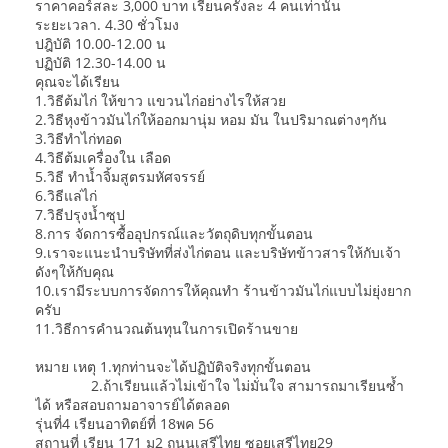
ราคาคอร์สละ 3,000 บาท เรียนครั้งละ 4 คนเท่านั้น
ระยะเวลา. 4.30 ชั่วโมง
ปฎิบัติ 10.00-12.00 น
ปฏิบัติ 12.30-14.00 น
คุณจะได้เรียน
1.วิธีต้มไก่ ให้ขาว แขวนไก่อย่างไรให้สวย
2.วิธีหุงข้าวมันไก่ให้ออกมานุ่ม หอม มัน ในปริมาณต่างๆกัน
3.วิธีทำไก่ทอด
4.วิธีต้มเครื่องใน เลือด
5.วิธี ทำน้ำจิ้มสูตรมหัศจรรย์
6.วิธีแล่ไก่
7.วิธีปรุงน้ำซุป
8.การ จัดการซื้ออุปกรณ์และวัตถุดิบทุกขั้นตอน
9.เราจะแนะนำบริษัทที่ส่งไก่ตอน และบริษัทข้าวสารให้กับเจ้า
ดังๆให้กับคุณ
10.เรามีระบบการจัดการให้คุณทำ ร้านข้าวมันไก่แบบไม่ยุ่งยาก
ครับ
11.วิธีการคำนวณต้นทุนในการเปิดร้านขาย
หมาย เหตุ 1.ทุกท่านจะได้ปฏิบัติจริงทุกขั้นตอน
2.ถ้าเรียนแล้วไม่เข้าใจ ไม่มั่นใจ สามารถมาเรียนซ้ำ
ได้ หรือสอบถามอาจารย์ได้ตลอด
รุ่นที่4 เรียนอาทิตย์ที่ 18พค 56
สถานที่ เรียน 171 ม2 ถนนเสรีไทย ซอยเสรีไทย29