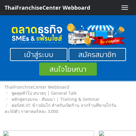
ThaiFranchiseCenter Webboard
Toggle
naviga
เข้าสู่ระบบ
สมัครสมาชิก
สนใจโฆษณา
ThaiFranchiseCenter Webboard
พูดคุยทั่วไป สบายๆ | General Talk
หลักสูตรอบรม - สัมมนา | Training & Seminar
คอร์สK-01 ข้าวมันไก่ สำหรับเปิดร้าน จากร้านที่ขายไก่วัน
ละ50ตัว ราคาคอร์สละ 3,000