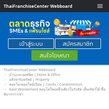
ThaiFranchiseCenter Webboard
Toggle
naviga
เข้าสู่ระบบ
สมัครสมาชิก
สนใจโฆษณา
ThaiFranchiseCenter Webboard
บ้านและออฟฟิส | Home & Office
อสังหาริมทรัพย์ | Property
คอนโด/คอนโดมิเนียม | Condo / Condominium
Kave Wonderland คอนโดใหม่หนึ่งเดียวในรังสิต เลี้ยงสัตว์ได้ ซื้อ
คุ้มากกว่าเช่า