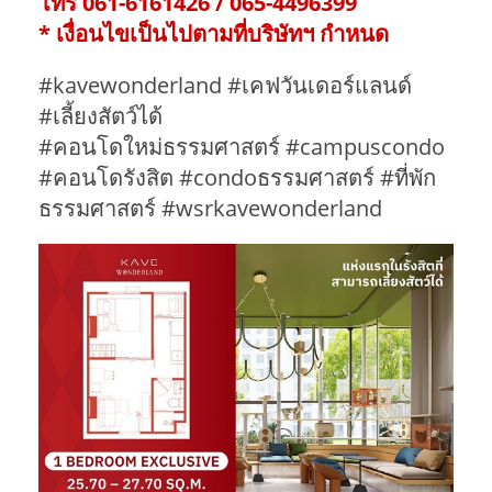
โทร 061-6161426 / 065-4496399
* เงื่อนไขเป็นไปตามที่บริษัทฯ กำหนด
#kavewonderland #เคฟวันเดอร์แลนด์
#เลี้ยงสัตว์ได้
#คอนโดใหม่ธรรมศาสตร์ #campuscondo
#คอนโดรังสิต #condoธรรมศาสตร์ #ที่พัก
ธรรมศาสตร์ #wsrkavewonderland