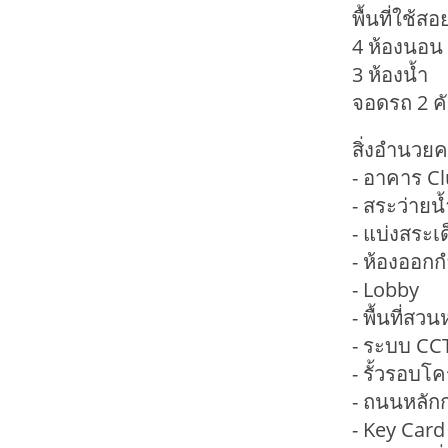
พื้นที่ใช้
4 ห้องนอน
3 ห้องน้ำ
จอดรถ 2 ค
สิ่งอำนว
- อาคาร C
- สระว่ายน
- แบ่งสระเ
- ห้องออกก
- Lobby
- พื้นที่สว
- ระบบ CC
- รั้วรอบโ
- ถนนหลัก
- Key Car