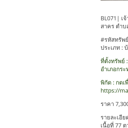
BL071| เจ้
สาคร ตำบล
#รหัสทรัพย
ประเภท : บ้
ที่ตั้งทรั
อำเภอกระท
พิกัด : กด
https://m
ราคา 7,30
รายละเอียด
เนื้อที่ 77