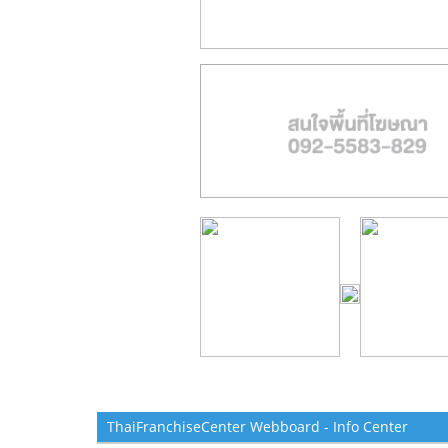
ThaiFranchiseCenter Webboard - Info Center