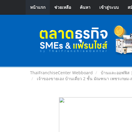
หน้าแรก
ช่วยเหลือ
ค้นหา
เข้าสู่ระบบ
สม
ThaiFranchiseCenter Webboard
บ้านและออฟฟิส 
เจ้าของขายเอง บ้านเดี่ยว 2 ชั้น มัณฑนา เพชรเกษม-ส