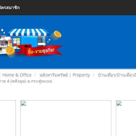
ัครสมาชิก
| Home & Office
อสังหาริมทรัพย์ | Property
บ้านเดี่ยว/บ้านเดี่
าย 4 (หลังมุม) อ.กระทุ่มแบน