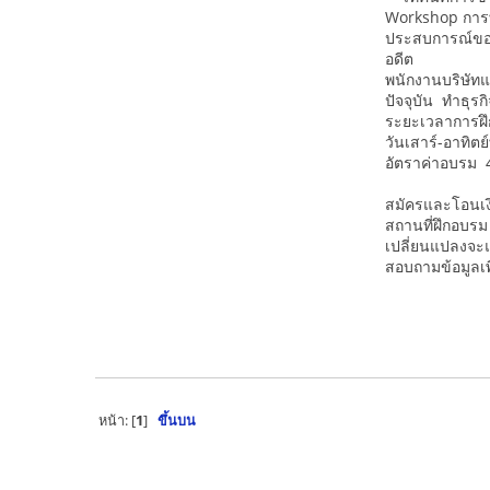
Workshop การท
ประสบการณ์ขอ
อดีต
พนักงานบริษัท
ปัจจุบัน ทำธุรก
ระยะเวลาการฝึ
วันเสาร์-อาทิต
อัตราค่าอบรม 
สมัครและโอนเงิ
สถานที่ฝึกอบรม
เปลี่ยนแปลงจะแจ
สอบถามข้อมูลเพ
หน้า: [
1
]
ขึ้นบน