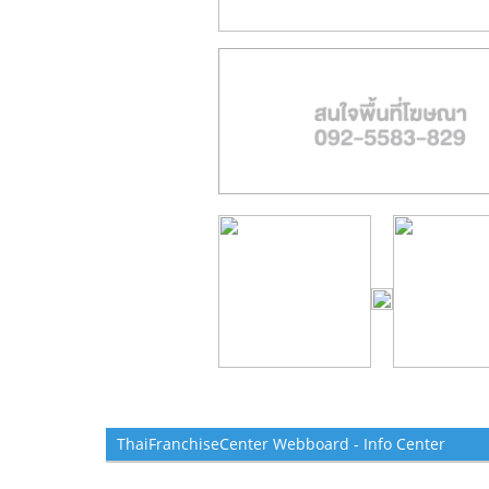
ThaiFranchiseCenter Webboard - Info Center