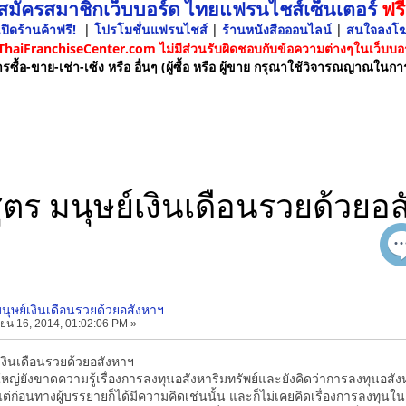
 สมัครสมาชิกเว็บบอร์ด ไทยแฟรนไชส์เซ็นเตอร์
ฟรี
ปิดร้านค้าฟรี!
|
โปรโมชั่นแฟรนไชส์
|
ร้านหนังสือออนไลน์
|
สนใจลงโ
 ThaiFranchiseCenter.com ไม่มีส่วนรับผิดชอบกับข้อความต่างๆในเว็บบอร
รซื้อ-ขาย-เช่า-เซ้ง หรือ อื่นๆ (ผู้ซื้อ หรือ ผู้ขาย กรุณาใช้วิจารณญาณในกา
ูตร มนุษย์เงินเดือนรวยด้วยอ
มนุษย์เงินเดือนรวยด้วยอสังหาฯ
ยน 16, 2014, 01:02:06 PM »
์เงินเดือนรวยด้วยอสังหาฯ
ใหญ่ยังขาดความรู้เรื่องการลงทุนอสังหาริมทรัพย์และยังคิดว่าการลงทุนอส
่งแต่ก่อนทางผู้บรรยายก็ได้มีความคิดเช่นนั้น และก็ไม่เคยคิดเรื่องการลงทุน