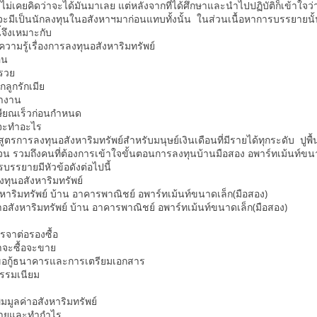
ยยังไม่เคยคิดว่าจะได้มันมาเลย แต่หลังจากที่ได้ศึกษาและนำไปปฏิบัติก็เข้าใจว
ะมีเป็นนักลงทุนในอสังหาฯมาก่อนแทบทั้งนั้น ในส่วนเนื้อหาการบรรยายนั
ี้จึงเหมาะกับ
วามรู้เรื่องการลงทุนอสังหาริมทรัพย์
อน
รวย
ักลูกรักเมีย
ทำงาน
ษียณเร็วก่อนกำหนด
้จะทำอะไร
กสูตรการลงทุนอสังหาริมทรัพย์สำหรับมนุษย์เงินเดือนที่มีรายได้ทุกระดับ ปูพื้
์จน รวมถึงคนที่ต้องการเข้าใจขั้นตอนการลงทุนบ้านมือสอง อพาร์ทเม้นท์ขนา
รบรรยายมีหัวข้อดังต่อไปนี้
ทุนอสังหาริมทรัพย์
หาริมทรัพย์ บ้าน อาคารพาณิชย์ อพาร์ทเม้นท์ขนาดเล็ก(มือสอง)
สังหาริมทรัพย์ บ้าน อาคารพาณิชย์ อพาร์ทเม้นท์ขนาดเล็ก(มือสอง)
จาต่อรองซื้อ
จะซื้อจะขาย
อกู้ธนาคารและการเตรียมเอกสาร
รรมเนียม
มมูลค่าอสังหาริมทรัพย์
ายและทำกำไร