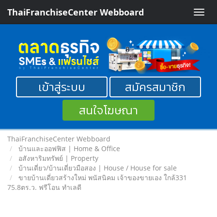
ThaiFranchiseCenter Webboard
Toggle
naviga
เข้าสู่ระบบ
สมัครสมาชิก
สนใจโฆษณา
ThaiFranchiseCenter Webboard
บ้านและออฟฟิส | Home & Office
อสังหาริมทรัพย์ | Property
บ้านเดี่ยว/บ้านเดี่ยวมือสอง | House / House for sale
ขายบ้านเดี่ยวสร้างใหม่ พนัสนิคม เจ้าของขายเอง ใกล้331
75.8ตร.ว. ฟรีโอน ทำเลดี