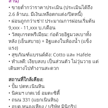
ล้าน)
• ขายต่ำกว่าราคาประเมิน (ประเมินได้ถึง
2.6 ล้านบ. มีเงินเหลือตกแต่ง/ปิดหนี้)
• ผ่อนถูกกว่าเช่า! ประมาณการผ่อนเริ่มต้น
9,xxx - 11,xxx บ./เดือน
• วัสดุเกรดพรีเมียม: ก่อด้วยอิฐมวลเบาทั้ง
หลัง (เย็นสบาย) + อิฐแดงในห้องน้ำ (แข็ง
แรง)
• สุขภัณฑ์แบรนด์ดัง: Cotto และ Hafele
• ทำเลดี: เงียบสงบ เป็นส่วนตัว ไม่วุ่นวาย แต่
เดินทางไปทำงานสะดวก
สถานที่ใกล้เคียง:
• ปั้ม ปตท.เนินหิน
• นิคมฯ เกตเวย์ อมตะซิตี้
• ถนน 331 (แยกเนินหิน)
• อบต.หนองเหียง / บริษัท มินิกริป