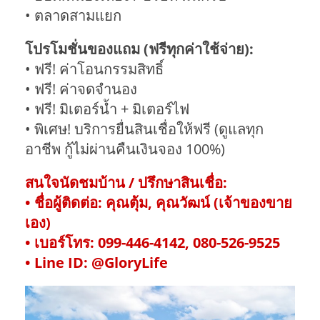
• ตลาดสามแยก
โปรโมชั่นของแถม (ฟรีทุกค่าใช้จ่าย):
• ฟรี! ค่าโอนกรรมสิทธิ์
• ฟรี! ค่าจดจำนอง
• ฟรี! มิเตอร์น้ำ + มิเตอร์ไฟ
• พิเศษ! บริการยื่นสินเชื่อให้ฟรี (ดูแลทุก
อาชีพ กู้ไม่ผ่านคืนเงินจอง 100%)
สนใจนัดชมบ้าน / ปรึกษาสินเชื่อ:
• ชื่อผู้ติดต่อ: คุณตุ้ม, คุณวัฒน์ (เจ้าของขาย
เอง)
• เบอร์โทร: 099-446-4142, 080-526-9525
• Line ID: @GloryLife