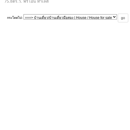
75.8ตร.ว. ฟรีโอน ทำเลดี
กระโดดไป: