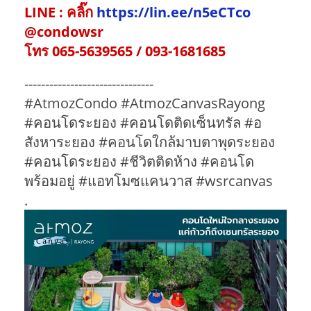
LINE : คลิ๊ก
https://lin.ee/n5eCTco
@condowsr
โทร 065-5639565 / 093-1681685
-------------------------------
#AtmozCondo #AtmozCanvasRayong
#คอนโดระยอง #คอนโดติดเซ็นทรัล #อ
สังหาระยอง #คอนโดใกล้มาบตาพุดระยอง
#คอนโดระยอง #ชีวิตติดห้าง #คอนโด
พร้อมอยู่ #แอทโมซแคนวาส #wsrcanvas
.