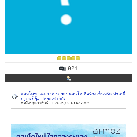
921
แอทโมซ แคนวาส ระยอง คอนโด ติดห้างเซ็นทรัล ทำเลนี้
อยู่เองก็คุ้ม ปล่อยเช่าก็ปัง
«
เมื่อ:
กุมภาพันธ์ 11, 2026, 02:49:42 AM »