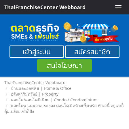
ThaiFranchiseCenter Webboard
Toggle
naviga
เข้าสู่ระบบ
สมัครสมาชิก
สนใจโฆษณา
ThaiFranchiseCenter Webboard
บ้านและออฟฟิส | Home & Office
อสังหาริมทรัพย์ | Property
คอนโด/คอนโดมิเนียม | Condo / Condominium
แอทโมซ แคนวาส ระยอง คอนโด ติดห้างเซ็นทรัล ทำเลนี้ อยู่เองก็
คุ้ม ปล่อยเช่าก็ปัง