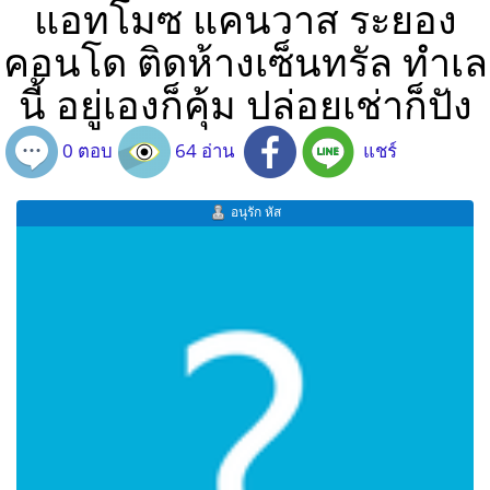
แอทโมซ แคนวาส ระยอง
คอนโด ติดห้างเซ็นทรัล ทำเล
นี้ อยู่เองก็คุ้ม ปล่อยเช่าก็ปัง
0 ตอบ
64 อ่าน
แชร์
อนุรัก หัส