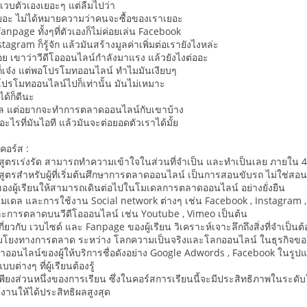
เวบตัวเองเยอะๆ แต่ลืมไปว่า
ยอะ ไม่ได้หมายความว่าคนจะซื้อของเราเยอะ
npage ทั้งๆที่ตัวเองก็ไม่ค่อยเล่น Facebook
stagram ก็รู้จัก แล้วมันสร้างมูลค่าเพิ่มต่อเรายังไงหล่ะ
่อย เขาว่าวีดีโอออนไลน์กำลังมาแรง แล้วยังไงต่ออะ
ก็เจ๋ง แต่พอโปรโมทออนไลน์ ทำไมมันเงียบๆ
โปรโมทออนไลน์ไปก็เท่านั้น มันไม่เหมาะ
ได้ก็ดีนะ
ยล แต่อยากจะทำการตลาดออนไลน์กับเขาบ้าง
กับอะไรที่มันไอที แล้วมันจะต่อยอดตัวเราได้มั้ย
คอร์ส :
ักสูตรเร่งรัด สามารถทำความเข้าใจในส่วนที่จำเป็น และทำเป็นเลย ภายใน 4
ักสูตรสำหรับผู้ที่เริ่มต้นศึกษาการตลาดออนไลน์ เป็นการสอนขับรถ ไม่ใช่สอ
องผู้เรียนให้สามารถเดินต่อไปในโมเดลการตลาดออนไลน์ อย่างยั่งยืน
มเดล และการใช้งาน Social network ต่างๆ เช่น Facebook , Instagram 
และการตลาดบนวีดีโอออนไลน์ เช่น Youtube , Vimeo เป็นต้น
่ยวกับ เวบไซด์ และ Fanpage ของผู้เรียน วิเคราะห์เจาะลึกถึงสิ่งที่จำเป็นต้
อมโยงทางการตลาด ระหว่าง โลกความเป็นจริงและโลกออนไลน์ ในธุรกิจของผ
าออนไลน์ของผู้ให้บริการชื่อดังอย่าง Google Adwords , Facebook ในรูปแบ
่างๆ ที่ผู้เรียนต้องรู้
นเพียงส่วนหนึ่งของการเรียน ซึ่งในคอร์สการเรียนนี้จะมีประสิทธิภาพในระดับใ
้งานให้ได้ประสิทธิผลสูงสุด