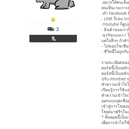
-อยากให้คนเห็น
คนเห็นเวบเราเ
-ทำ Facebook fa
- LINE ก็เล่น In
-Youtube ก็ดูบ
3
- สินค้าของเรา
-ธุรกิจแบบเรา 
แต่ใจลึกๆ ถ้าทำ
- ไม่ชอบโซเชี
- ชีวิตนี้ไม่ถูก
รายละเอียดของ
คอร์สนี้เป็นหล
คอร์สนี้เป็นหล
ปรับ mindset ข
ทำความเข้าใจโ
เรียนรู้การใช้
ทำความเข้าใจเกี
ออกแบบจุดเชื่
เข้าสู่การโฆษณ
โฆษณาฟรีๆในแบบต
* ทั้งหมดนี้เป็
เพื่อการนำไปใช