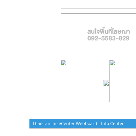
ThaiFranchiseCenter Webboard - Info Center