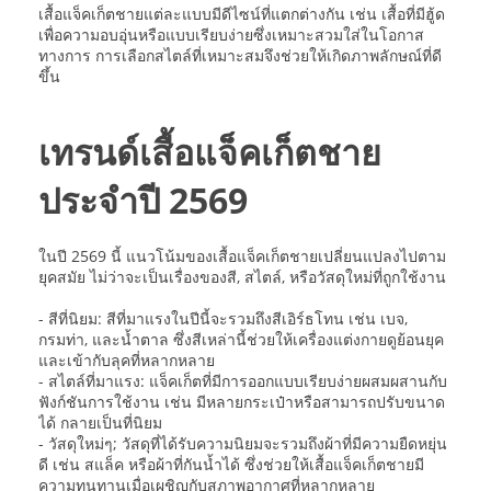
เสื้อแจ็คเก็ตชายแต่ละแบบมีดีไซน์ที่แตกต่างกัน เช่น เสื้อที่มีฮู้ด
เพื่อความอบอุ่นหรือแบบเรียบง่ายซึ่งเหมาะสวมใส่ในโอกาส
ทางการ การเลือกสไตล์ที่เหมาะสมจึงช่วยให้เกิดภาพลักษณ์ที่ดี
ขึ้น
เทรนด์เสื้อแจ็คเก็ตชาย
ประจำปี 2569
ในปี 2569 นี้ แนวโน้มของเสื้อแจ็คเก็ตชายเปลี่ยนแปลงไปตาม
ยุคสมัย ไม่ว่าจะเป็นเรื่องของสี, สไตล์, หรือวัสดุใหม่ที่ถูกใช้งาน
- สีที่นิยม: สีที่มาแรงในปีนี้จะรวมถึงสีเอิร์ธโทน เช่น เบจ,
กรมท่า, และน้ำตาล ซึ่งสีเหล่านี้ช่วยให้เครื่องแต่งกายดูย้อนยุค
และเข้ากับลุคที่หลากหลาย
- สไตล์ที่มาแรง: แจ็คเก็ตที่มีการออกแบบเรียบง่ายผสมผสานกับ
ฟังก์ชันการใช้งาน เช่น มีหลายกระเป๋าหรือสามารถปรับขนาด
ได้ กลายเป็นที่นิยม
- วัสดุใหม่ๆ; วัสดุที่ได้รับความนิยมจะรวมถึงผ้าที่มีความยืดหยุ่น
ดี เช่น สแล็ค หรือผ้าที่กันน้ำได้ ซึ่งช่วยให้เสื้อแจ็คเก็ตชายมี
ความทนทานเมื่อเผชิญกับสภาพอากาศที่หลากหลาย