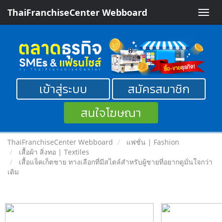
ThaiFranchiseCenter Webboard
Toggle
naviga
เข้าสู่ระบบ
สมัครสมาชิก
สนใจโฆษณา
ThaiFranchiseCenter Webboard
แฟชั่น | Fashion
เสื้อผ้า สิ่งทอ | Textiles
เสื้อแจ็คเก็ตชาย ทางเลือกที่มีสไตล์สำหรับผู้ชายที่อยากดูมั่นใจกว่า
เดิม