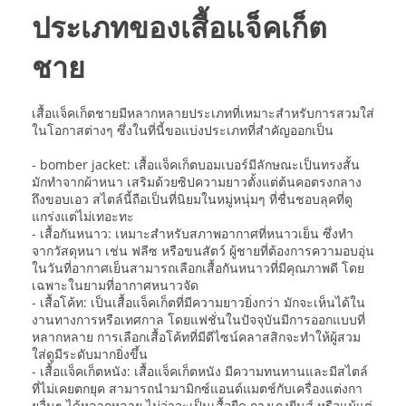
ประเภทของเสื้อแจ็คเก็ต
ชาย
เสื้อแจ็คเก็ตชายมีหลากหลายประเภทที่เหมาะสำหรับการสวมใส่
ในโอกาสต่างๆ ซึ่งในที่นี้ขอแบ่งประเภทที่สำคัญออกเป็น
- bomber jacket: เสื้อแจ็คเก็ตบอมเบอร์มีลักษณะเป็นทรงสั้น
มักทำจากผ้าหนา เสริมด้วยซิปความยาวตั้งแต่ต้นคอตรงกลาง
ถึงขอบเอว สไตล์นี้ถือเป็นที่นิยมในหมู่หนุ่มๆ ที่ชื่นชอบลุคที่ดู
แกร่งแต่ไม่เทอะทะ
- เสื้อกันหนาว: เหมาะสำหรับสภาพอากาศที่หนาวเย็น ซึ่งทำ
จากวัสดุหนา เช่น ฟลีซ หรือขนสัตว์ ผู้ชายที่ต้องการความอบอุ่น
ในวันที่อากาศเย็นสามารถเลือกเสื้อกันหนาวที่มีคุณภาพดี โดย
เฉพาะในยามที่อากาศหนาวจัด
- เสื้อโค้ท: เป็นเสื้อแจ็คเก็ตที่มีความยาวยิ่งกว่า มักจะเห็นได้ใน
งานทางการหรือเทศกาล โดยแฟชั่นในปัจจุบันมีการออกแบบที่
หลากหลาย การเลือกเสื้อโค้ทที่มีดีไซน์คลาสสิกจะทำให้ผู้สวม
ใส่ดูมีระดับมากยิ่งขึ้น
- เสื้อแจ็คเก็ตหนัง: เสื้อแจ็คเก็ตหนัง มีความทนทานและมีสไตล์
ที่ไม่เคยตกยุค สามารถนำมามิกซ์แอนด์แมตช์กับเครื่องแต่งกา
ยอื่นๆ ได้หลากหลาย ไม่ว่าจะเป็นเสื้อยืด กางเกงยีนส์ หรือแม้แต่