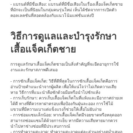
- แบรนด์ที่มีชื่อเสียง: แบรนด์ที่มีชื่อเสียงในเรื่องเสื้อแจ็คเก็ตชาย
ที่มักจะเป็นที่นิยมในกลุ่มคนรุ่นใหม่ เห็นได้ชัดจากการเปิดตัว
คอลเลคชันที่สอดคล้องกับแนวโน้มแฟชั่นแห่งปี
วิธีการดูแลและบำรุงรักษา
เสื้อแจ็คเก็ตชาย
การดูแลรักษาเสื้อแจ็คเก็ตชายเป็นสิ่งสำคัญที่จะยืดอายุการใช้
งานและรักษาสภาพดีเสมอ
- การซักเสื้อแจ็คเก็ต: วิธีที่ดีที่สุดในการซักเสื้อแจ็คเก็ตคือการ
อ่านป้ายคำแนะนำจากผู้ผลิต เพื่อให้แน่ใจว่าไม่เกิดความเสีย
หาย วิธีการที่แนะนำคือซักด้วยมือหรือนำไปซักแห้ง
- การเก็บรักษา: ควรเก็บเสื้อแจ็คเก็ตในที่แห้งและมีอากาศถ่ายเท
ได้ดี ทางที่ดีควรหาฝาครอบเพื่อป้องกันฝุ่นละออง การใช้ไม้
แขวนที่มีความเบาแต่แข็งแรงก็ช่วยให้เสื้อไม่ยับง่าย
- การซ่อมแซมเล็กน้อย: หากเสื้อแจ็คเก็ตมีรอยขาดหรือหลุดออก
สามารถซ่อมแซมได้ด้วยการเย็บ หากมีความเสียหายมากควร
นำไปหาช่างซ่อมที่มีประสบการณ์
- การทำความสะอาด: ทำความสะอาดแต่ละส่วนอย่างสม่ำเสมอ