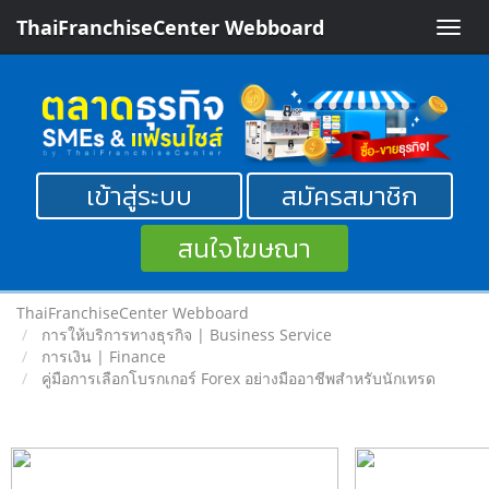
ThaiFranchiseCenter Webboard
Toggle
naviga
เข้าสู่ระบบ
สมัครสมาชิก
สนใจโฆษณา
ThaiFranchiseCenter Webboard
การให้บริการทางธุรกิจ | Business Service
การเงิน | Finance
คู่มือการเลือกโบรกเกอร์ Forex อย่างมืออาชีพสำหรับนักเทรด