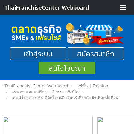
ThaiFranchiseCenter Webboard
Toggle
naviga
เข้าสู่ระบบ
สมัครสมาชิก
สนใจโฆษณา
ThaiFranchiseCenter Webboard
แฟชั่น | Fashion
แว่นตา และนาฬิกา | Glasses & Clock
เลนส์โปรเกรสซีฟ ยี่ห้อไหนดี? เรียนรู้เกี่ยวกับตัวเลือกที่ดีที่สุด