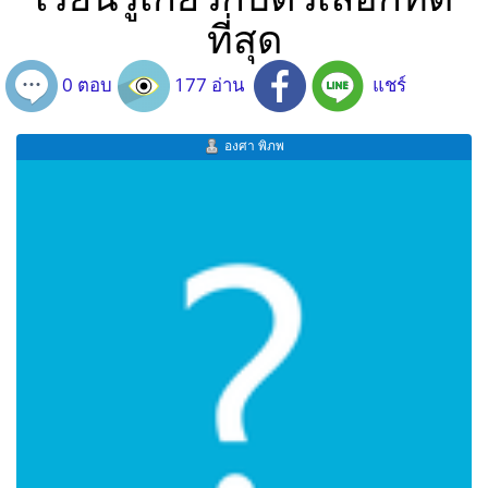
ที่สุด
0 ตอบ
177 อ่าน
แชร์
องศา พิภพ