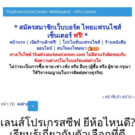
ThaiFranchiseCenter Webboard - Info Center
* สมัครสมาชิกเว็บบอร์ด ไทยแฟรนไชส์
เซ็นเตอร์
ฟรี!
*
หน้าแรก
|
เปิดร้านค้าฟรี!
|
โปรโมชั่นแฟรนไชส์
|
ร้านหนังสือ
ออนไลน์
|
สนใจลงโฆษณา
ทางเว็บไซต์ ThaiFranchiseCenter.com ไม่มีส่วนรับผิดชอบกับ
ข้อความต่างๆในเว็บบอร์ดแต่อย่างใด
ไม่ว่าจะเป็นการซื้อ-ขาย-เช่า-เซ้ง หรือ อื่นๆ (ผู้ซื้อ หรือ ผู้ขาย กรุณา
ใช้วิจารณญาณในการติดต่อทางธุรกิจ)
« หน้าที่แล้ว
ต่อไป »
หน้า: [
1
]
ลงล่าง
+
เลนส์โปรเกรสซีฟ ยี่ห้อไหนดี?
เรียนรู้เกี่ยวกับตัวเลือกที่ดี