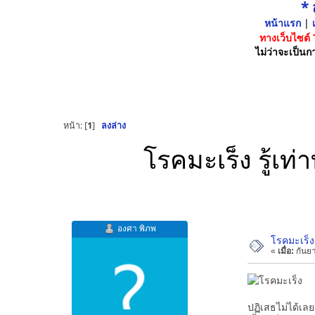
*
หน้าแรก
|
เ
ทางเว็บไซต์
ไม่ว่าจะเป็นกา
หน้า: [
1
]
ลงล่าง
โรคมะเร็ง รู้เท่
องศา พิภพ
โรคมะเร็ง 
«
เมื่อ:
กันยา
ปฏิเสธไม่ได้เล