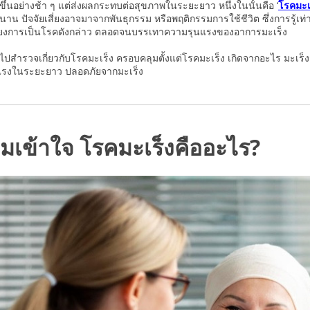
อตัวขึ้นอย่างช้า ๆ แต่ส่งผลกระทบต่อสุขภาพในระยะยาว หนึ่งในนั้นคือ ‘
โรคมะเ
าน ปัจจัยเสี่ยงอาจมาจากพันธุกรรม หรือพฤติกรรมการใช้ชีวิต ซึ่งการรู้เท่
่ยงการเป็นโรคดังกล่าว ตลอดจนบรรเทาความรุนแรงของอาการมะเร็ง
ปสำรวจเกี่ยวกับโรคมะเร็ง ครอบคลุมตั้งแต่โรคมะเร็ง เกิดจากอะไร มะเร็
็งแรงในระยะยาว ปลอดภัยจากมะเร็ง
เข้าใจ โรคมะเร็งคืออะไร?