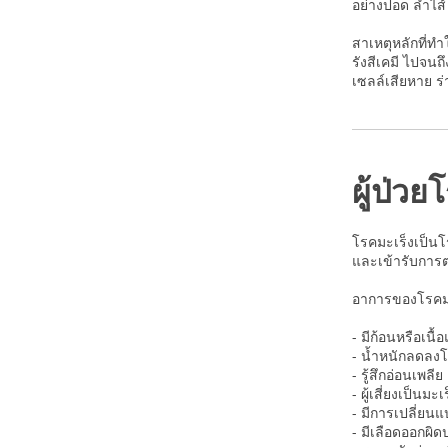
อย่างปอด ลำไส้ 
สาเหตุหลักที่ท
รังสีเคมี ไปจนถ
เซลล์เสียหาย ร่
ผู้ป่ว
โรคมะเร็งเป็นโ
และเข้ารับการต
อาการของโรคมะเร
- มีก้อนหรือเนื
- น้ำหนักลดลงโ
- รู้สึกอ่อนเพลี
- ผู้เสี่ยงเป็นมะ
- มีการเปลี่ยน
- มีเลือดออกผิ