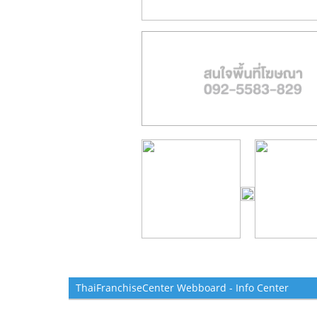
ThaiFranchiseCenter Webboard - Info Center