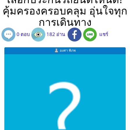
คุ้มครองครอบคลุม อุ่นใจทุก
การเดินทาง
0 ตอบ
182 อ่าน
แชร์
องศา พิภพ