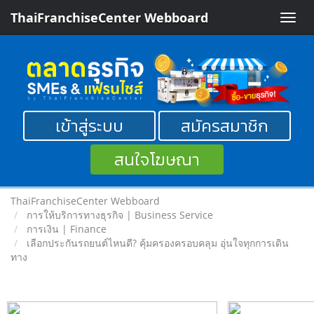
ThaiFranchiseCenter Webboard
Toggle
naviga
เข้าสู่ระบบ
สมัครสมาชิก
สนใจโฆษณา
ThaiFranchiseCenter Webboard
การให้บริการทางธุรกิจ | Business Service
การเงิน | Finance
เลือกประกันรถยนต์ไหนดี? คุ้มครองครอบคลุม อุ่นใจทุกการเดิน
ทาง