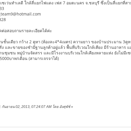
เซเว่นทำเลดี ใกล้สี่แยกไฟแดง เฟส 7 อมตะนคร จ.ชลบุรี ซึ่งเป็นสี่แยกที
33
m_team9@hotmail.com
828
ต่อสอบถามรายละเอียดได้ค่ะ
นชั้นเดียว กว้าง 2 คูหา (ห้องละ4*4เมตร) ความยาว ของบ้านประมาน 3คูหา ตั้
่ง และขายของชำมีฐานลูกค้าอยู่แล้ว พื้นที่บริเวณใกล้เคียง มีร้านอาหาร 
่านชุมชน หมู่บ้านจัดสรร และมีโรงงานบริเวณใกล้เคียงหลายแห่ง ยังไม่มีเซ
65000บาท/เดือน (สามารเจรจาได้)
ย: กันยายน 02, 2013, 07:24:07 AM โดย อังศุพัช์
»