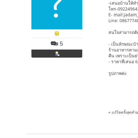
-เสนอบ้านให้ทำ
โทร-09224964
E- mail:jada
Line: 0867774
สนใจสามารถติด
5
- เป็นลักษณะบ้า
ร้านอาหารตามสั
คืน เพราะเป็นย
- ราคาที่เสนอ 
รูปภาพค่ะ
«
แก้ไขครั้งสุดท้า