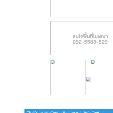
ThaiFranchiseCenter Webboard - Info Center