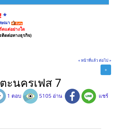
!
*
ฆษณา
์ดแต่อย่างใด
รติดต่อทางธุรกิจ)
« หน้าที่แล้ว
ต่อไป »
+
งอมตะนครเฟส 7
1 ตอบ
5105 อ่าน
แชร์