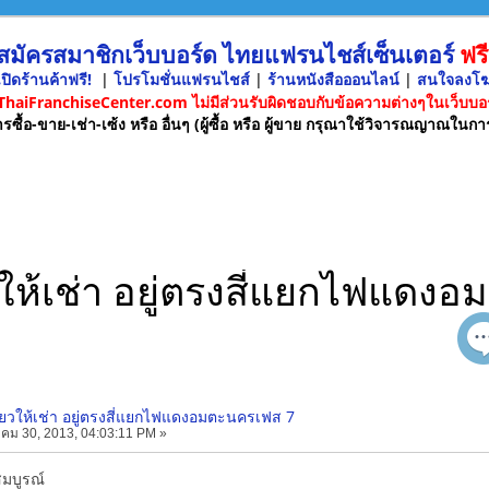
 สมัครสมาชิกเว็บบอร์ด ไทยแฟรนไชส์เซ็นเตอร์
ฟรี
ปิดร้านค้าฟรี!
|
โปรโมชั่นแฟรนไชส์
|
ร้านหนังสือออนไลน์
|
สนใจลงโ
 ThaiFranchiseCenter.com ไม่มีส่วนรับผิดชอบกับข้อความต่างๆในเว็บบอร
รซื้อ-ขาย-เช่า-เซ้ง หรือ อื่นๆ (ผู้ซื้อ หรือ ผู้ขาย กรุณาใช้วิจารณญาณในกา
ยวให้เช่า อยู่ตรงสี่แยกไฟแด
ดี่ยวให้เช่า อยู่ตรงสี่แยกไฟแดงอมตะนครเฟส 7
คม 30, 2013, 04:03:11 PM »
์สมบูรณ์