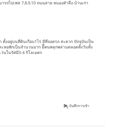
่สามารถไปเฟส 7,8,9,10 ถนนสาย หนองตำลึง-บ้านเก่า
งอยู่บนที่ดินเกือบ1ไร่ มีที่จอดรถ สะดวก ปัจจุบันเป็น
และหอพักเป็นจำนวนมาก มีึคนพลุกพล่านตลอดทั้งวันทั้ง
เว่นในรัศมี3-4 กิโลเมตร
บันทึกการเข้า