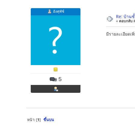
อังศุพัช์
Re: บ้านช
«
ตอบกลับ #1
มีรายละเอียดเพิ่
5
หน้า: [
1
]
ขึ้นบน