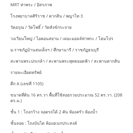
MRT ท่าพระ / อิสรภาพ
โรงพยาบาลศิริราช / ตากสิน / พญาไท 3
วัดอรุณ / วัดโพธิ์ / วัดสังข์กระจาย
วงเวียนใหญ่ / ไอคอนสยาม / เดอะมอลล์ท่าพระ / โฮมโปร
ม.ราชภัฏบ้านสมเด็จฯ / ศึกษานารี / ราชภัฏธนบุรี
สะพานพระปกเกล้า / สะพานพระพุทธยอดฟ้า / สะพานตากสิน
รายละเอียดทรัพย์
ตึก A (เลขที่ 1105)
ขนาดที่ดิน 16 ตร.วา พื้นที่ใช้สอยรวมประมาณ 52 ตร.วา. (208
ตร.ม.)
ชั้น 1 : โถงกว้าง จอดรถได้ 2 คัน ห้องครัว ห้องน้ำ
ชั้นลอย : โถงบันได ห้องอเนกประสงค์