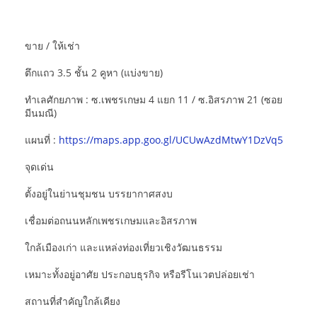
ขาย / ให้เช่า
ตึกแถว 3.5 ชั้น 2 คูหา (แบ่งขาย)
ทำเลศักยภาพ : ซ.เพชรเกษม 4 แยก 11 / ซ.อิสรภาพ 21 (ซอย
มีนมณี)
แผนที่ :
https://maps.app.goo.gl/UCUwAzdMtwY1DzVq5
จุดเด่น
ตั้งอยู่ในย่านชุมชน บรรยากาศสงบ
เชื่อมต่อถนนหลักเพชรเกษมและอิสรภาพ
ใกล้เมืองเก่า และแหล่งท่องเที่ยวเชิงวัฒนธรรม
เหมาะทั้งอยู่อาศัย ประกอบธุรกิจ หรือรีโนเวตปล่อยเช่า
สถานที่สำคัญใกล้เคียง