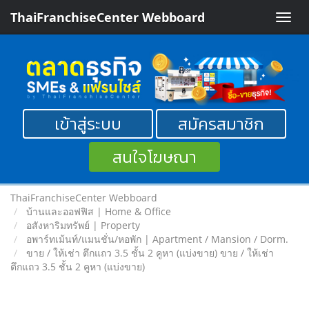
ThaiFranchiseCenter Webboard
Toggle
naviga
เข้าสู่ระบบ
สมัครสมาชิก
สนใจโฆษณา
ThaiFranchiseCenter Webboard
บ้านและออฟฟิส | Home & Office
อสังหาริมทรัพย์ | Property
อพาร์ทเม้นท์/แมนชั่น/หอพัก | Apartment / Mansion / Dorm.
ขาย / ให้เช่า ตึกแถว 3.5 ชั้น 2 คูหา (แบ่งขาย) ขาย / ให้เช่า
ตึกแถว 3.5 ชั้น 2 คูหา (แบ่งขาย)